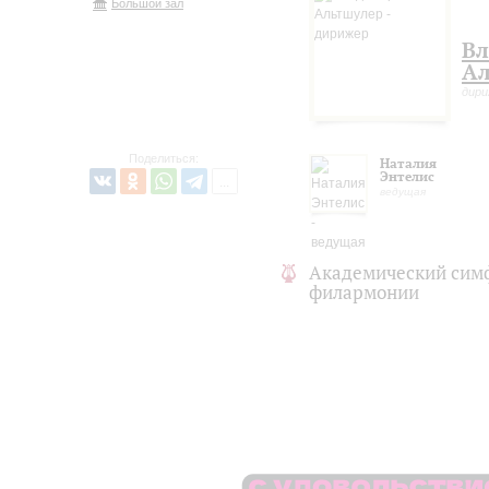
Большой зал
В
Ал
дир
Поделиться:
Наталия
Энтелис
ведущая
Академический сим
филармонии