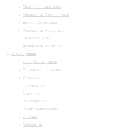
Билеты Большого зала
Абонементы Большого зала
Билеты Малого зала
Абонементы Малого зала
Как купить билет
Абонементы Музитория
О филармонии
Маэстро Темирканов
Правовая информация
Оркестры
Планы залов
Структура
Как добраться
Визит в филармонию
История
Библиотека