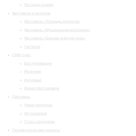
Ресторан и кафе
Фестивали и гастроли
Фестиваль «Площадь Искусств»
Фестиваль «Музыкальная коллекция»
Фестиваль «Барокко в белую ночь»
Гастроли
СМИ о нас
Все публикации
Рецензии
Интервью
Время Шостаковича
Партнеры
Наши партнеры
Фотогалерея
Стать партнером
Просветительские проекты