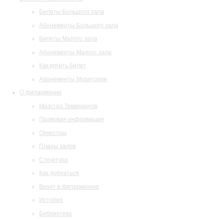
Билеты Большого зала
Абонементы Большого зала
Билеты Малого зала
Абонементы Малого зала
Как купить билет
Абонементы Музитория
О филармонии
Маэстро Темирканов
Правовая информация
Оркестры
Планы залов
Структура
Как добраться
Визит в филармонию
История
Библиотека