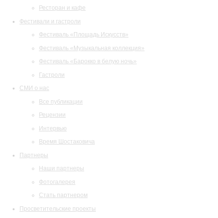
Ресторан и кафе
Фестивали и гастроли
Фестиваль «Площадь Искусств»
Фестиваль «Музыкальная коллекция»
Фестиваль «Барокко в белую ночь»
Гастроли
СМИ о нас
Все публикации
Рецензии
Интервью
Время Шостаковича
Партнеры
Наши партнеры
Фотогалерея
Стать партнером
Просветительские проекты