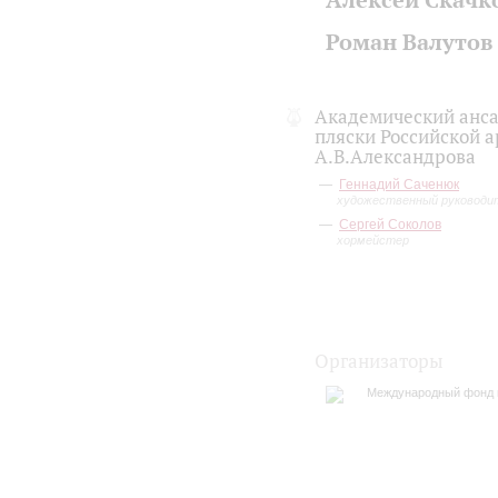
Роман Валутов
Академический анса
пляски Российской 
А.В.Александрова
Геннадий Саченюк
художественный руководи
Сергей Соколов
хормейстер
Организаторы
Международный фонд 