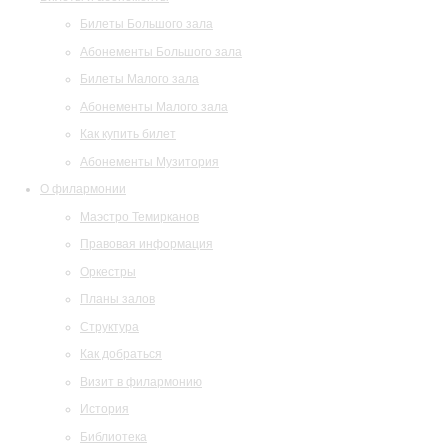
Билеты Большого зала
Абонементы Большого зала
Билеты Малого зала
Абонементы Малого зала
Как купить билет
Абонементы Музитория
О филармонии
Маэстро Темирканов
Правовая информация
Оркестры
Планы залов
Структура
Как добраться
Визит в филармонию
История
Библиотека