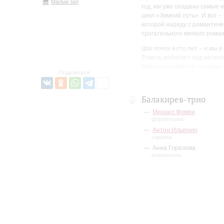
Малый зал
год, им уже созданы самые 
цикл «Зимний путь». И вот –
которой наряду с романтич
трогательного мягкого роман
Шаг почти в сто лет – и мы
Равель работает над нескол
работа ускоряется, он видит
Поделиться:
Равеля, в котором слышна с
очень гордился сопричастно
музыке.
Балакирев-трио
Еще шаг – и мы в 2004-м го
Михаил Фомин
Джудит Вейр создает Фортеп
фортепиано
композитор, каждая из трех
Антон Ильюнин
предельные контрасты, отзву
скрипка
может быть камерная музыка
Анна Горелова
виолончель
Лики фортепианного трио, о
уникальности каждого сочин