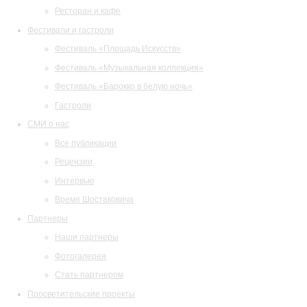
Ресторан и кафе
Фестивали и гастроли
Фестиваль «Площадь Искусств»
Фестиваль «Музыкальная коллекция»
Фестиваль «Барокко в белую ночь»
Гастроли
СМИ о нас
Все публикации
Рецензии
Интервью
Время Шостаковича
Партнеры
Наши партнеры
Фотогалерея
Стать партнером
Просветительские проекты