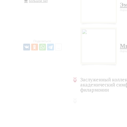
Большой зал
Эм
дир
Поделиться:
Ми
дир
Заслуженный коллек
академический симф
филармонии