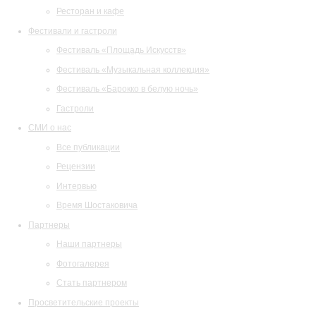
Ресторан и кафе
Фестивали и гастроли
Фестиваль «Площадь Искусств»
Фестиваль «Музыкальная коллекция»
Фестиваль «Барокко в белую ночь»
Гастроли
СМИ о нас
Все публикации
Рецензии
Интервью
Время Шостаковича
Партнеры
Наши партнеры
Фотогалерея
Стать партнером
Просветительские проекты