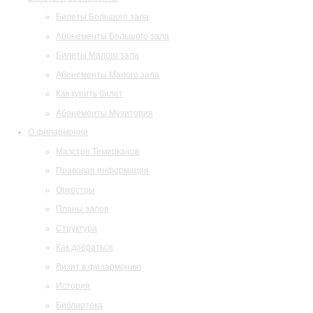
Билеты Большого зала
Абонементы Большого зала
Билеты Малого зала
Абонементы Малого зала
Как купить билет
Абонементы Музитория
О филармонии
Маэстро Темирканов
Правовая информация
Оркестры
Планы залов
Структура
Как добраться
Визит в филармонию
История
Библиотека