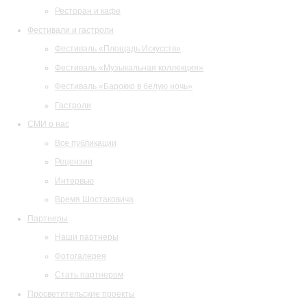
Ресторан и кафе
Фестивали и гастроли
Фестиваль «Площадь Искусств»
Фестиваль «Музыкальная коллекция»
Фестиваль «Барокко в белую ночь»
Гастроли
СМИ о нас
Все публикации
Рецензии
Интервью
Время Шостаковича
Партнеры
Наши партнеры
Фотогалерея
Стать партнером
Просветительские проекты