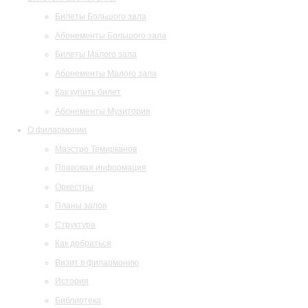
Билеты Большого зала
Абонементы Большого зала
Билеты Малого зала
Абонементы Малого зала
Как купить билет
Абонементы Музитория
О филармонии
Маэстро Темирканов
Правовая информация
Оркестры
Планы залов
Структура
Как добраться
Визит в филармонию
История
Библиотека