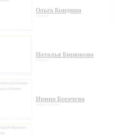
Ольга Кондина
сопрано
Наталья Бирюкова
сопрано
Ирина Богачева
меццо-сопрано