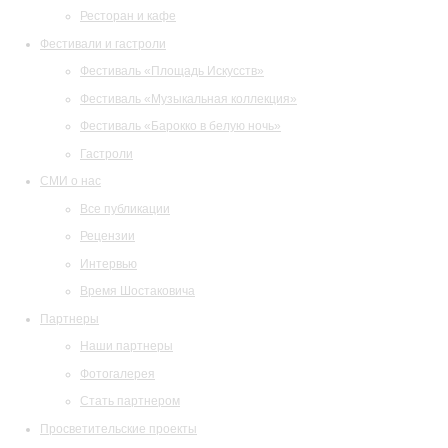
Ресторан и кафе
Фестивали и гастроли
Фестиваль «Площадь Искусств»
Фестиваль «Музыкальная коллекция»
Фестиваль «Барокко в белую ночь»
Гастроли
СМИ о нас
Все публикации
Рецензии
Интервью
Время Шостаковича
Партнеры
Наши партнеры
Фотогалерея
Стать партнером
Просветительские проекты