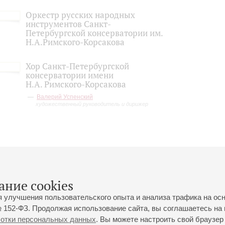
Оркестр русских народных
инструментов Санкт-
Петербургской консерватории им.
Н.А.Римского-Корсакова
Хор Санкт-Петербургской
консерватории имени
Н.А. Римского-Корсакова
Валерий Успенский
художественный руководитель и дирижер
ание cookies
я улучшения пользовательского опыта и анализа трафика на ос
 152-ФЗ. Продолжая использование сайта, вы соглашаетесь на 
ботки персональных данных
. Вы можете настроить свой браузер 