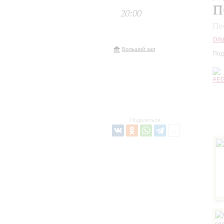
п
20:00
Пе
Общ
Большой зал
Под
Поделиться: