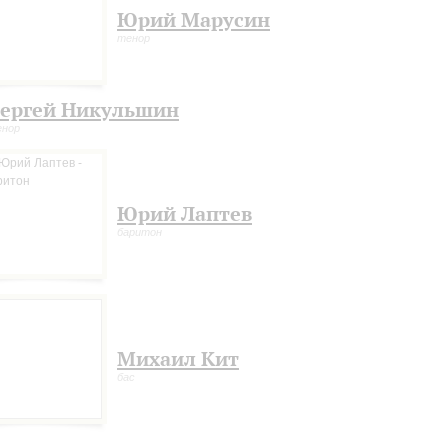
Юрий Марусин
тенор
ергей Никульшин
енор
Юрий Лаптев
баритон
Михаил Кит
бас