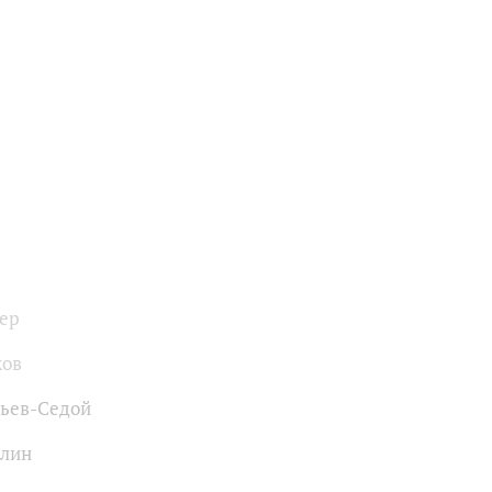
ер
ков
ьев-Седой
илин