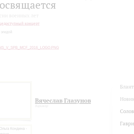
освящается
сни военных лет
едоступный концерт
 эгидой
Блант
Нови
Вячеслав Глазунов
дирижер
Солов
Гавр