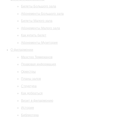
Билеты Большого зала
Абонементы Большого зала
Билеты Малого зала
Абонементы Малого зала
Как купить билет
Абонементы Музитория
О филармонии
Маэстро Темирканов
Правовая информация
Оркестры
Планы залов
Структура
Как добраться
Визит в филармонию
История
Библиотека