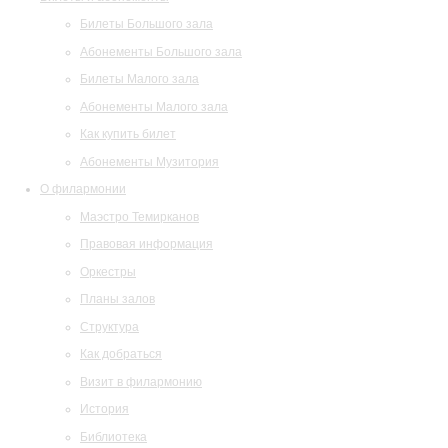
Билеты Большого зала
Абонементы Большого зала
Билеты Малого зала
Абонементы Малого зала
Как купить билет
Абонементы Музитория
О филармонии
Маэстро Темирканов
Правовая информация
Оркестры
Планы залов
Структура
Как добраться
Визит в филармонию
История
Библиотека