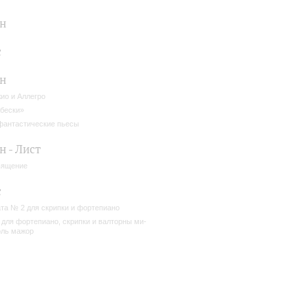
н
с
н
ио и Аллегро
бески»
фантастические пьесы
 - Лист
вящение
с
та № 2 для скрипки и фортепиано
 для фортепиано, скрипки и валторны ми-
ль мажор