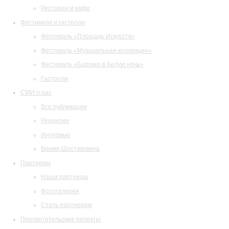
Ресторан и кафе
Фестивали и гастроли
Фестиваль «Площадь Искусств»
Фестиваль «Музыкальная коллекция»
Фестиваль «Барокко в белую ночь»
Гастроли
СМИ о нас
Все публикации
Рецензии
Интервью
Время Шостаковича
Партнеры
Наши партнеры
Фотогалерея
Стать партнером
Просветительские проекты