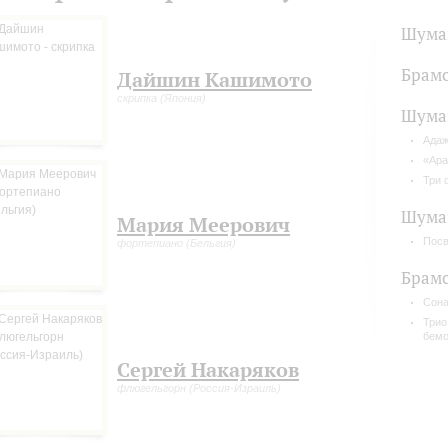
Шума
Брам
Дайшин Кашимото
скрипка (Япония)
Шума
Адаж
«Ара
Три 
Шуман
Мария Меерович
Пос
фортепиано (Бельгия)
Брам
Сона
Трио
бемо
Сергей Накаряков
флюгельгорн (Россия-Израиль)