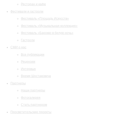
Ресторан и кафе
Фестивали и гастроли
Фестиваль «Площадь Искусств»
Фестиваль «Музыкальная коллекция»
Фестиваль «Барокко в белую ночь»
Гастроли
СМИ о нас
Все публикации
Рецензии
Интервью
Время Шостаковича
Партнеры
Наши партнеры
Фотогалерея
Стать партнером
Просветительские проекты