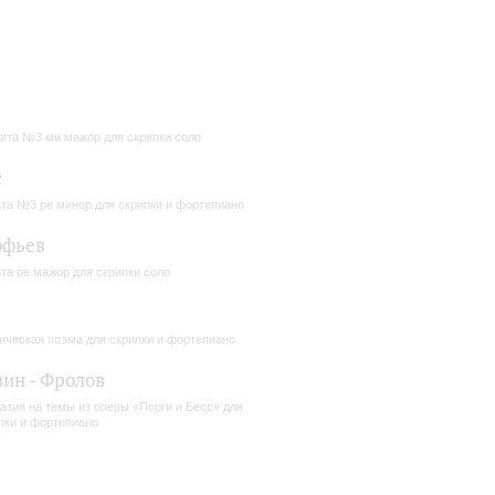
ита №3 ми мажор для скрипки соло
с
та №3 ре минор для скрипки и фортепиано
офьев
та ре мажор для скрипки соло
ическая поэма для скрипки и фортепиано
ин - Фролов
азия на темы из оперы «Порги и Бесс» для
пки и фортепиано