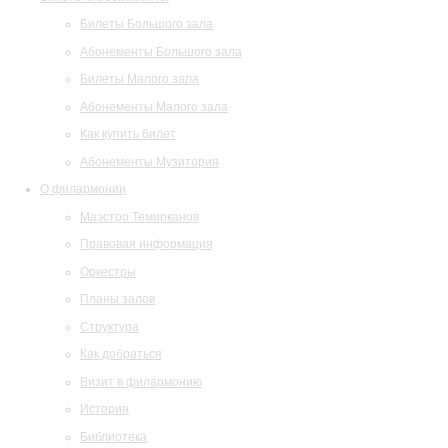
Билеты Большого зала
Абонементы Большого зала
Билеты Малого зала
Абонементы Малого зала
Как купить билет
Абонементы Музитория
О филармонии
Маэстро Темирканов
Правовая информация
Оркестры
Планы залов
Структура
Как добраться
Визит в филармонию
История
Библиотека