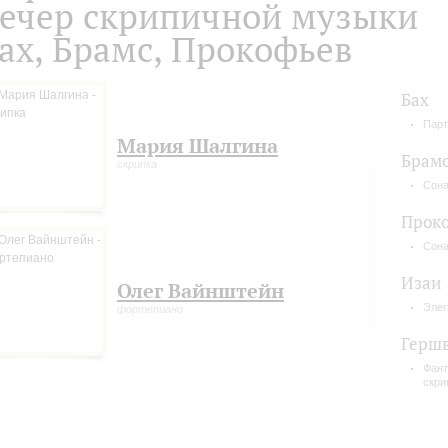
ечер скрипичной музыки
ах, Брамс, Прокофьев
Бах
Парт
Мария Шалгина
Брам
скрипка
Сона
Прок
Сона
Изаи
Олег Вайнштейн
Элег
фортепиано
Гершв
Фант
скри