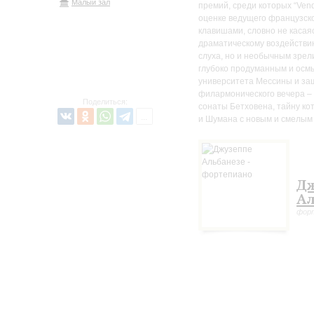
Малый зал
премий, среди которых “Ven
оценке ведущего французско
клавишами, словно не касая
драматическому воздействию
слуха, но и необычным зре
глубоко продуманным и осм
университета Мессины и за
филармонического вечера –
Поделиться:
сонаты Бетховена, тайну ко
и Шумана с новым и смелым
Дж
Ал
форт