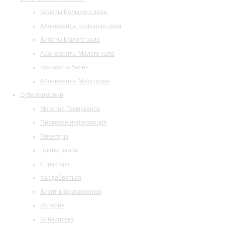
Билеты Большого зала
Абонементы Большого зала
Билеты Малого зала
Абонементы Малого зала
Как купить билет
Абонементы Музитория
О филармонии
Маэстро Темирканов
Правовая информация
Оркестры
Планы залов
Структура
Как добраться
Визит в филармонию
История
Библиотека