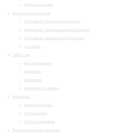
Ресторан и кафе
Фестивали и гастроли
Фестиваль «Площадь Искусств»
Фестиваль «Музыкальная коллекция»
Фестиваль «Барокко в белую ночь»
Гастроли
СМИ о нас
Все публикации
Рецензии
Интервью
Время Шостаковича
Партнеры
Наши партнеры
Фотогалерея
Стать партнером
Просветительские проекты