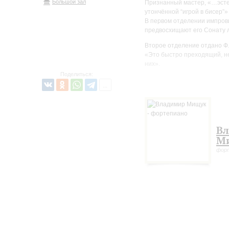
Большой зал
Признанный мастер, «…эсте
утончённой “игрой в бисер”»
В первом отделении импров
предвосхищают его Сонату 
Второе отделение отдано Ф.
«Это быстро преходящий, не
них».
Поделиться:
По мнению влиятельного то
Владимира Мищука «окутаны
В
М
фор