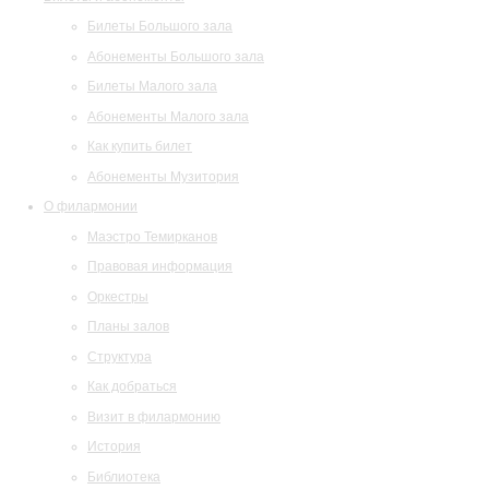
Билеты Большого зала
Абонементы Большого зала
Билеты Малого зала
Абонементы Малого зала
Как купить билет
Абонементы Музитория
О филармонии
Маэстро Темирканов
Правовая информация
Оркестры
Планы залов
Структура
Как добраться
Визит в филармонию
История
Библиотека