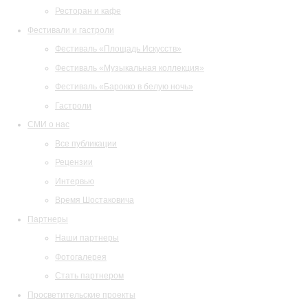
Ресторан и кафе
Фестивали и гастроли
Фестиваль «Площадь Искусств»
Фестиваль «Музыкальная коллекция»
Фестиваль «Барокко в белую ночь»
Гастроли
СМИ о нас
Все публикации
Рецензии
Интервью
Время Шостаковича
Партнеры
Наши партнеры
Фотогалерея
Стать партнером
Просветительские проекты