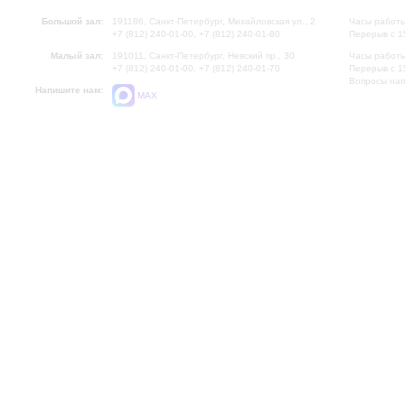
Большой зал:
191186, Санкт-Петербург, Михайловская ул., 2
Часы работы
+7 (812) 240-01-00, +7 (812) 240-01-80
Перерыв с 1
Малый зал:
191011, Санкт-Петербург, Невский пр., 30
Часы работы
+7 (812) 240-01-00, +7 (812) 240-01-70
Перерыв с 1
Вопросы на
Напишите нам:
MAX