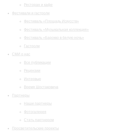
Ресторан и кафе
Фестивали и гастроли
Фестиваль «Площадь Искусств»
Фестиваль «Музыкальная коллекция»
Фестиваль «Барокко в белую ночь»
Гастроли
СМИ о нас
Все публикации
Рецензии
Интервью
Время Шостаковича
Партнеры
Наши партнеры
Фотогалерея
Стать партнером
Просветительские проекты