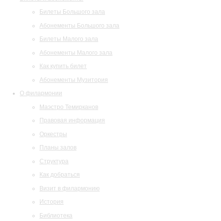
Билеты Большого зала
Абонементы Большого зала
Билеты Малого зала
Абонементы Малого зала
Как купить билет
Абонементы Музитория
О филармонии
Маэстро Темирканов
Правовая информация
Оркестры
Планы залов
Структура
Как добраться
Визит в филармонию
История
Библиотека