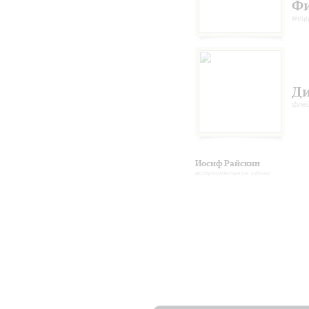
Ф
мецц
Ди
фле
Иосиф Райскин
вступительное слово