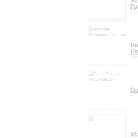
Ма
Гр
мецц
Ви
Ев
сопр
Ол
мецц
М