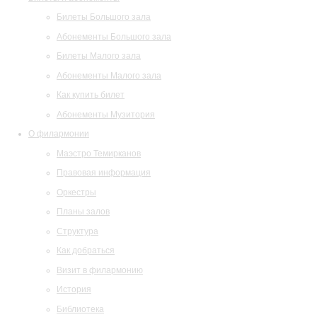
Билеты Большого зала
Абонементы Большого зала
Билеты Малого зала
Абонементы Малого зала
Как купить билет
Абонементы Музитория
О филармонии
Маэстро Темирканов
Правовая информация
Оркестры
Планы залов
Структура
Как добраться
Визит в филармонию
История
Библиотека