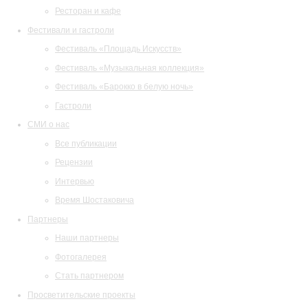
Ресторан и кафе
Фестивали и гастроли
Фестиваль «Площадь Искусств»
Фестиваль «Музыкальная коллекция»
Фестиваль «Барокко в белую ночь»
Гастроли
СМИ о нас
Все публикации
Рецензии
Интервью
Время Шостаковича
Партнеры
Наши партнеры
Фотогалерея
Стать партнером
Просветительские проекты