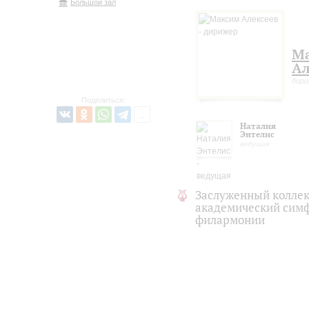
Большой зал
М
Ал
дир
Поделиться:
Наталия
Энтелис
ведущая
Заслуженный коллек
академический симф
филармонии