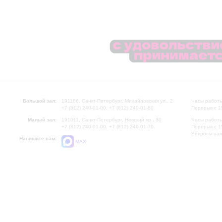
Большой зал:
191186, Санкт-Петербург, Михайловская ул., 2
Часы работы
+7 (812) 240-01-00, +7 (812) 240-01-80
Перерыв с 1
Малый зал:
191011, Санкт-Петербург, Невский пр., 30
Часы работы
+7 (812) 240-01-00, +7 (812) 240-01-70
Перерыв с 1
Вопросы на
Напишите нам:
MAX