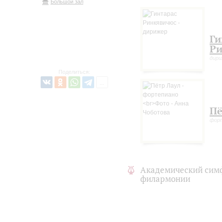
Большой зал
Ги
Р
дири
Поделиться:
Пё
фор
Академический сим
филармонии