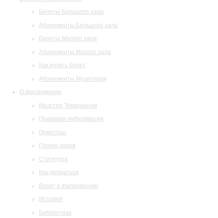
Билеты Большого зала
Абонементы Большого зала
Билеты Малого зала
Абонементы Малого зала
Как купить билет
Абонементы Музитория
О филармонии
Маэстро Темирканов
Правовая информация
Оркестры
Планы залов
Структура
Как добраться
Визит в филармонию
История
Библиотека