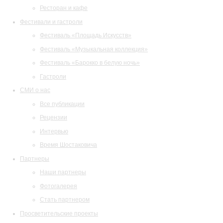
Ресторан и кафе
Фестивали и гастроли
Фестиваль «Площадь Искусств»
Фестиваль «Музыкальная коллекция»
Фестиваль «Барокко в белую ночь»
Гастроли
СМИ о нас
Все публикации
Рецензии
Интервью
Время Шостаковича
Партнеры
Наши партнеры
Фотогалерея
Стать партнером
Просветительские проекты