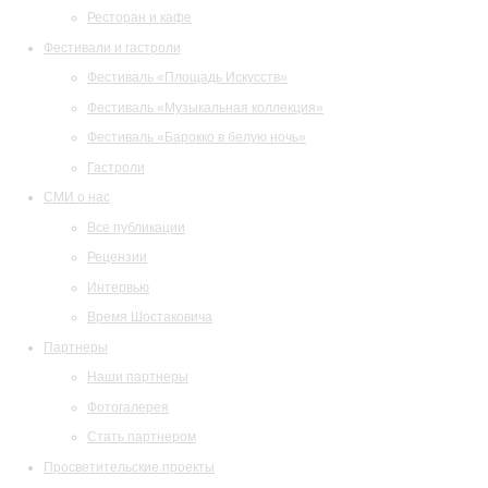
Ресторан и кафе
Фестивали и гастроли
Фестиваль «Площадь Искусств»
Фестиваль «Музыкальная коллекция»
Фестиваль «Барокко в белую ночь»
Гастроли
СМИ о нас
Все публикации
Рецензии
Интервью
Время Шостаковича
Партнеры
Наши партнеры
Фотогалерея
Стать партнером
Просветительские проекты