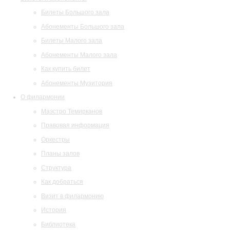
Билеты Большого зала
Абонементы Большого зала
Билеты Малого зала
Абонементы Малого зала
Как купить билет
Абонементы Музитория
О филармонии
Маэстро Темирканов
Правовая информация
Оркестры
Планы залов
Структура
Как добраться
Визит в филармонию
История
Библиотека