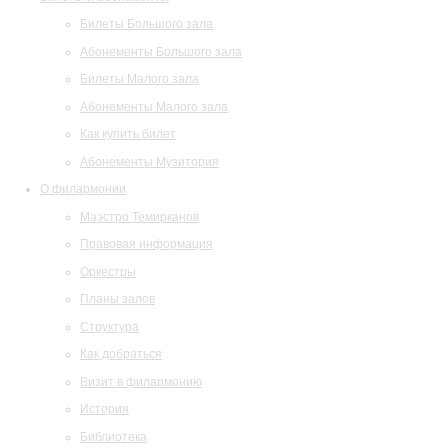
Билеты Большого зала
Абонементы Большого зала
Билеты Малого зала
Абонементы Малого зала
Как купить билет
Абонементы Музитория
О филармонии
Маэстро Темирканов
Правовая информация
Оркестры
Планы залов
Структура
Как добраться
Визит в филармонию
История
Библиотека