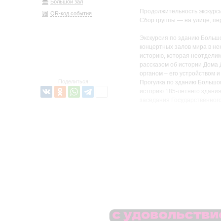
Большой зал
Продолжительность экскурси
QR-код события
Сбор группы — на улице, пе
Экскурсия по зданию Больш
концертных залов мира в нек
историю, которая неотделим
рассказом об истории Дома
органом – его устройством и
Поделиться:
Прогулка по зданию Большого
историю 185-летнего здания
заседания Государственного
премьеру Седьмой симфонии
Экскурсии по зданию Большо
зале, но и увидеть «закули
небольшой группы можно прог
по которой в зал поднималис
лестницу, на которой Серге