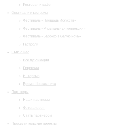
Ресторан и кафе
Фестивали и гастроли
Фестиваль «Площадь Искусств»
Фестиваль «Музыкальная коллекция»
Фестиваль «Барокко в белую ночь»
Гастроли
СМИ о нас
Все публикации
Рецензии
Интервью
Время Шостаковича
Партнеры
Наши партнеры
Фотогалерея
Стать партнером
Просветительские проекты