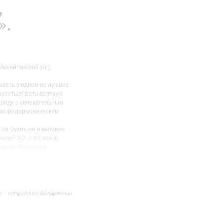
,
».
ихайловской ул.).
вать в одном из лучших
рузиться в его великую
аряду с увлекательным
тым филармоническим
 погрузиться в великую
елей XIX и XX веков,
рания, блокадную
емирканова.
ойе и самом концертном
нных времён. В составе
 по той самой лестнице,
е – сотрудники филармонии
скрытую от глаз винтовую
нии.