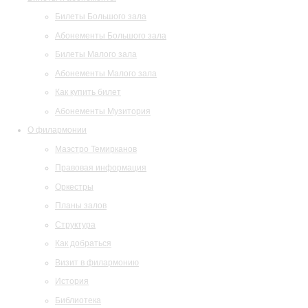
Билеты Большого зала
Абонементы Большого зала
Билеты Малого зала
Абонементы Малого зала
Как купить билет
Абонементы Музитория
О филармонии
Маэстро Темирканов
Правовая информация
Оркестры
Планы залов
Структура
Как добраться
Визит в филармонию
История
Библиотека