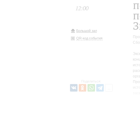
п
12:00
п
З
Большой зал
Про
QR-код события
Сбо
Экс
кон
ист
рас
орг
Поделиться:
Про
ист
зас
пре
Экс
зал
неб
по 
лес