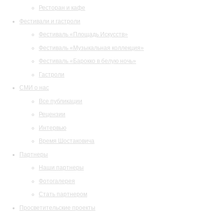
Ресторан и кафе
Фестивали и гастроли
Фестиваль «Площадь Искусств»
Фестиваль «Музыкальная коллекция»
Фестиваль «Барокко в белую ночь»
Гастроли
СМИ о нас
Все публикации
Рецензии
Интервью
Время Шостаковича
Партнеры
Наши партнеры
Фотогалерея
Стать партнером
Просветительские проекты