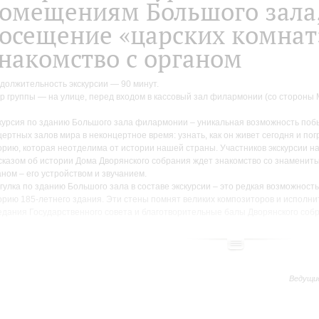
омещениям Большого зала
осещение «царских комнат
накомство с органом
должительность экскурсии — 90 минут.
р группы — на улице, перед входом в кассовый зал филармонии (со стороны М
курсия по зданию Большого зала филармонии – уникальная возможность побы
цертных залов мира в неконцертное время: узнать, как он живет сегодня и пог
орию, которая неотделима от истории нашей страны. Участников экскурсии н
сказом об истории Дома Дворянского собрания ждет знакомство со знамени
аном – его устройством и звучанием.
гулка по зданию Большого зала в составе экскурсии – это редкая возможность
орию 185-летнего здания. Эти стены помнят великих композиторов и исполнит
едания Государственного совета и благотворительные балы Дворянского соб
мьеру Седьмой симфонии Шостаковича, эпохи Евгения Мравинского и Юрия Т
курсии по зданию Большого зала — это возможность побывать не только в ф
е, но и увидеть «закулисье», интерьеры которого сохранились с дореволюцио
ольшой группы можно прогуляться по променуарам (и узнать, что это), пройти
Ведущи
которой в зал поднимались члены императорской семьи, а также взглянуть на 
тницу, на которой Сергей Рахманинов переживал провал своей Первой симфо