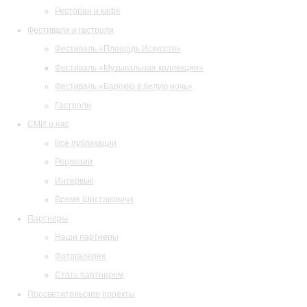
Ресторан и кафе
Фестивали и гастроли
Фестиваль «Площадь Искусств»
Фестиваль «Музыкальная коллекция»
Фестиваль «Барокко в белую ночь»
Гастроли
СМИ о нас
Все публикации
Рецензии
Интервью
Время Шостаковича
Партнеры
Наши партнеры
Фотогалерея
Стать партнером
Просветительские проекты