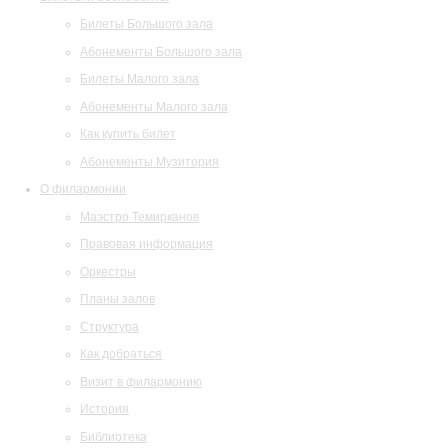
Билеты Большого зала
Абонементы Большого зала
Билеты Малого зала
Абонементы Малого зала
Как купить билет
Абонементы Музитория
О филармонии
Маэстро Темирканов
Правовая информация
Оркестры
Планы залов
Структура
Как добраться
Визит в филармонию
История
Библиотека