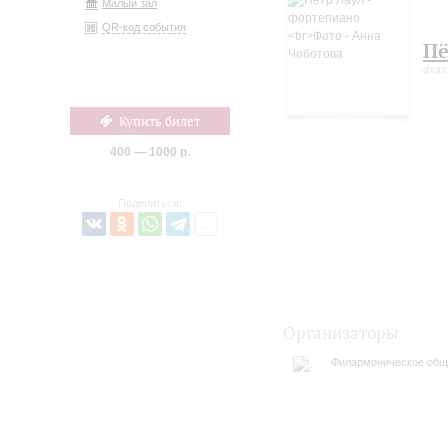
Малый зал
QR-код события
Пё
фор
Купить билет
400 — 1000 р.
Поделиться:
Организаторы
Филармоническое общ