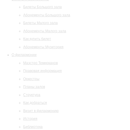
Билеты Большого зала
Абонементы Большого зала
Билеты Малого зала
Абонементы Малого зала
Как купить билет
Абонементы Музитория
О филармонии
Маэстро Темирканов
Правовая информация
Оркестры
Планы залов
Структура
Как добраться
Визит в филармонию
История
Библиотека