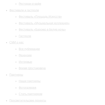
Ресторан и кафе
Фестивали и гастроли
Фестиваль «Площадь Искусств»
Фестиваль «Музыкальная коллекция»
Фестиваль «Барокко в белую ночь»
Гастроли
СМИ о нас
Все публикации
Рецензии
Интервью
Время Шостаковича
Партнеры
Наши партнеры
Фотогалерея
Стать партнером
Просветительские проекты