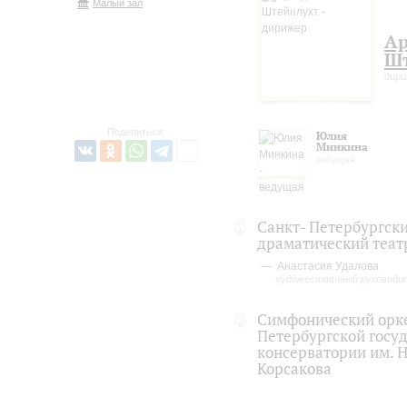
Малый зал
А
Ш
дир
Поделиться:
Юлия
Минкина
ведущая
Санкт- Петербургск
драматический театр
Анастасия Удалова
художественный руководи
Симфонический орке
Петербургской госу
консерватории им. Н
Корсакова