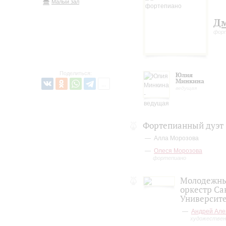
Малый зал
Д
фор
Поделиться:
Юлия
Минкина
ведущая
Фортепианный дуэт
Алла Морозова
Олеся Морозова
фортепиано
Молодежны
оркестр Са
Университ
Андрей Але
художествен