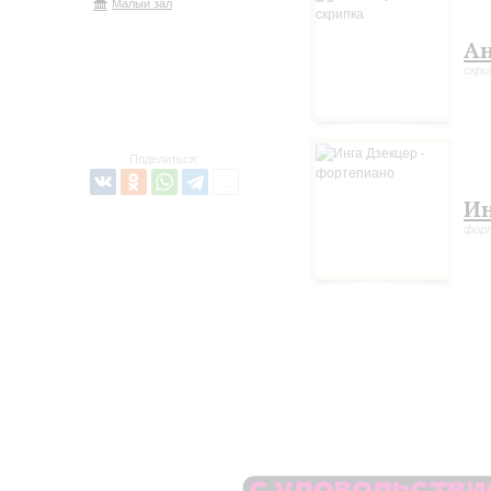
Малый зал
Ан
скри
Поделиться:
Ин
фор