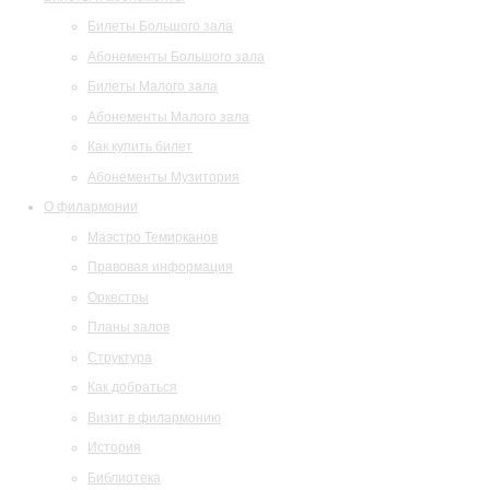
Билеты Большого зала
Абонементы Большого зала
Билеты Малого зала
Абонементы Малого зала
Как купить билет
Абонементы Музитория
О филармонии
Маэстро Темирканов
Правовая информация
Оркестры
Планы залов
Структура
Как добраться
Визит в филармонию
История
Библиотека