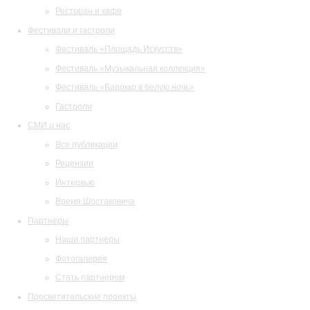
Ресторан и кафе
Фестивали и гастроли
Фестиваль «Площадь Искусств»
Фестиваль «Музыкальная коллекция»
Фестиваль «Барокко в белую ночь»
Гастроли
СМИ о нас
Все публикации
Рецензии
Интервью
Время Шостаковича
Партнеры
Наши партнеры
Фотогалерея
Стать партнером
Просветительские проекты