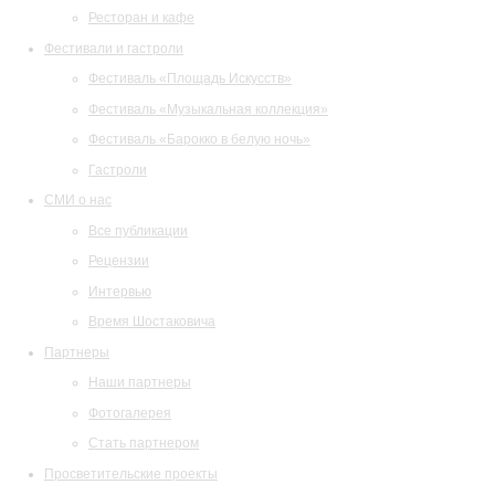
Ресторан и кафе
Фестивали и гастроли
Фестиваль «Площадь Искусств»
Фестиваль «Музыкальная коллекция»
Фестиваль «Барокко в белую ночь»
Гастроли
СМИ о нас
Все публикации
Рецензии
Интервью
Время Шостаковича
Партнеры
Наши партнеры
Фотогалерея
Стать партнером
Просветительские проекты