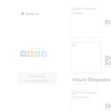
Малый зал
Ве
сопр
Поделиться:
Н
Ха
мецц
Изменения
Ольга Маркина
в мероприятии
рассказчик
Ми
фор