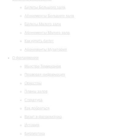
Билеты Большого зала
Абонементы Большого зала
Билеты Малого зала
Абонементы Малого зала
Как купить билет
Абонементы Музитория
О филармонии
Маэстро Темирканов
Правовая информация
Оркестры
Планы залов
Структура
Как добраться
Визит в филармонию
История
Библиотека