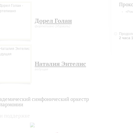
Прок
«Ром
Дорел Голан
фортепиано (Израиль)
Продолж
2 часа 
Наталия Энтелис
ведущая
адемический симфонический оркестр
лармонии
и поддержке