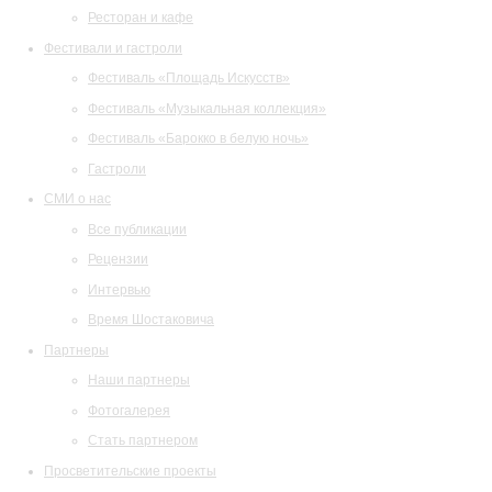
Ресторан и кафе
Фестивали и гастроли
Фестиваль «Площадь Искусств»
Фестиваль «Музыкальная коллекция»
Фестиваль «Барокко в белую ночь»
Гастроли
СМИ о нас
Все публикации
Рецензии
Интервью
Время Шостаковича
Партнеры
Наши партнеры
Фотогалерея
Стать партнером
Просветительские проекты