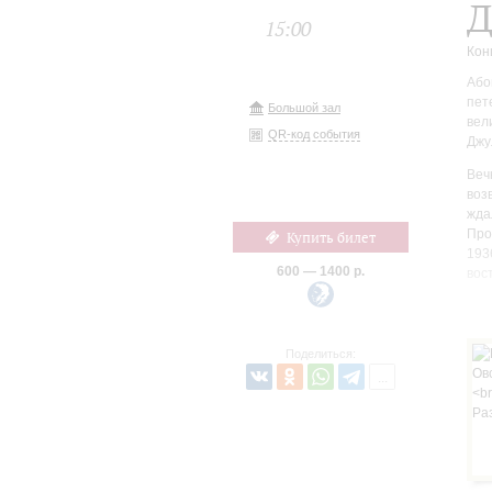
Д
15:00
Кон
Або
пет
Большой зал
вел
QR-код события
Джу
Веч
воз
жда
Про
Купить билет
193
600 — 1400 р.
вос
Фра
Сви
Ака
Поделиться:
изр