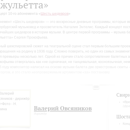
жульетта»
церт 10-го абонемента «
Шесть шедевров
»
немент «Шесть шедевров» — это воскресные дневные программы, которые в
ербургский музыковед и просветитель Наталия Энтелис. Каждый концерт пост
ичайших шедевров в истории музыки. В центре первой программы – музыка б
льетта» Сергея Прокофьева.
ный шекспировский сюжет на театральной сцене стал первым большим проек
вращения на родину в 1936 году. Сложно поверить, но один из самых знамени
л премьеры несколько лет. Одной из причин стало сопротивление балетных а
кофьева отвергалась как «не сценичная, не танцевальная, косноязычная, н
6 году композитор написал на основе музыки балета две оркестровые сюиты 
торгом, и это стало неопровержимым аргументом «за» постановку.
гменты музыки балета «Ромео и Джульетта», а также фрагменты сюиты «Врем
ридова и Второй фортепианный концерт Дмитрия Шостаковича прозвучат в 
демического симфонического оркестра филармонии под управлением Валерия
Свир
аильская пианистка Дорел Голан.
«Вре
(фр
Валерий Овсяников
дирижёр
Шост
Конц