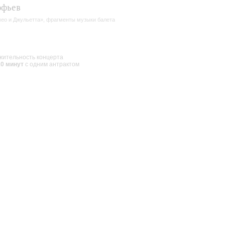
офьев
ео и Джульетта», фрагменты музыки балета
ительность концерта
10 минут
с одним антрактом