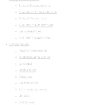
Билеты Большого зала
Абонементы Большого зала
Билеты Малого зала
Абонементы Малого зала
Как купить билет
Абонементы Музитория
О филармонии
Маэстро Темирканов
Правовая информация
Оркестры
Планы залов
Структура
Как добраться
Визит в филармонию
История
Библиотека