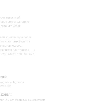
едет известный
роен вокруг одного из
алета «Ромео и
том композитора после
тых советских балетов
ртистов: музыка
емыслимая для театра»… В
– слушатели приняли их с
я, вперед!» Георгия
исполнении
 Овсяникова, солистка –
идов
мя, вперед!», сюита
агменты)
акович
ерт № 2 для фортепиано с оркестром