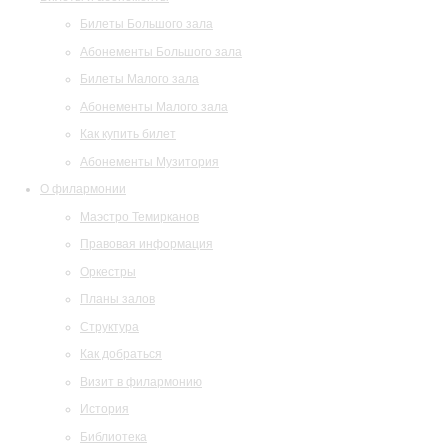
Билеты Большого зала
Абонементы Большого зала
Билеты Малого зала
Абонементы Малого зала
Как купить билет
Абонементы Музитория
О филармонии
Маэстро Темирканов
Правовая информация
Оркестры
Планы залов
Структура
Как добраться
Визит в филармонию
История
Библиотека