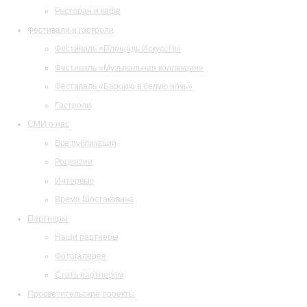
Ресторан и кафе
Фестивали и гастроли
Фестиваль «Площадь Искусств»
Фестиваль «Музыкальная коллекция»
Фестиваль «Барокко в белую ночь»
Гастроли
СМИ о нас
Все публикации
Рецензии
Интервью
Время Шостаковича
Партнеры
Наши партнеры
Фотогалерея
Стать партнером
Просветительские проекты