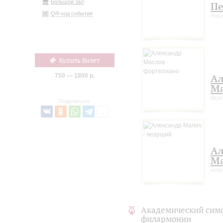
Большой зал
Пе
QR-код события
дир
Купить билет
750 — 1800 р.
Ал
Ма
фор
Поделиться:
Ал
М
вед
Академический сим
филармонии