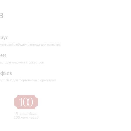
в
иус
нельский лебедь», легенда для оркестра
сен
ерт для кларнета с оркестром
офьев
ерт № 2 для фортепиано с оркестром
В этот день
100 лет назад