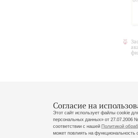
За
ак
фи
Согласие на использов
Этот сайт использует файлы cookie дл
персональных данных» от 27.07.2006 №
соответствии с нашей
Политикой обра
может повлиять на функциональность са
Большой зал:
191186, Санкт-Петербург, Миха