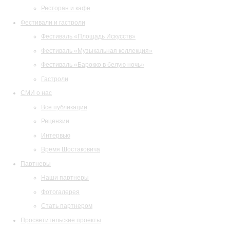
Ресторан и кафе
Фестивали и гастроли
Фестиваль «Площадь Искусств»
Фестиваль «Музыкальная коллекция»
Фестиваль «Барокко в белую ночь»
Гастроли
СМИ о нас
Все публикации
Рецензии
Интервью
Время Шостаковича
Партнеры
Наши партнеры
Фотогалерея
Стать партнером
Просветительские проекты