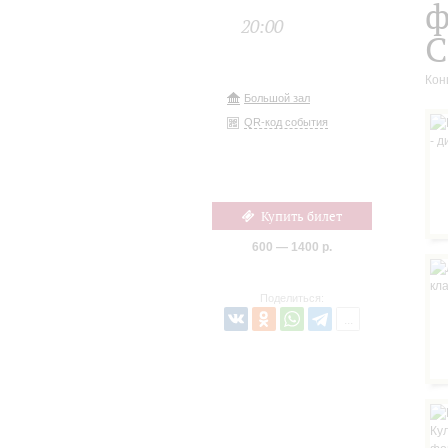
ф
20:00
С
Кон
Большой зал
QR-код события
Купить билет
600 — 1400 р.
Поделиться: