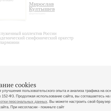
Мирослав
Култышев
фортепиано
служенный коллектив России
адемический симфонический оркестр
лармонии
ание cookies
я улучшения пользовательского опыта и анализа трафика на ос
 152-ФЗ. Продолжая использование сайта, вы соглашаетесь на 
ботки персональных данных
. Вы можете настроить свой браузер 
йта. При несогласии - покиньте сайт
йловская ул., 2
Часы работы кассы Большого зала: с 11:00 до 20:30