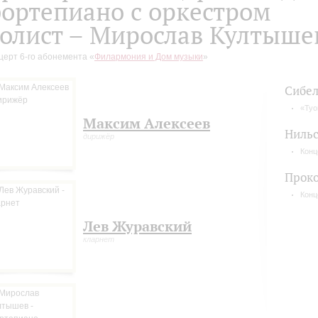
ортепиано с оркестром
олист – Мирослав Култыше
церт 6-го абонемента «
Филармония и Дом музыки
»
Сибел
«Туо
Максим Алексеев
Ниль
дирижёр
Конц
Прок
Конц
Лев Журавский
кларнет