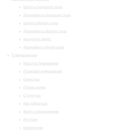
Билеты Большого зала
Абонементы Большого зала
Билеты Малого зала
Абонементы Малого зала
Как купить билет
Абонементы Музитория
О филармонии
Маэстро Темирканов
Правовая информация
Оркестры
Планы залов
Структура
Как добраться
Визит в филармонию
История
Библиотека