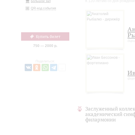
К 120-летию со дня рожден
Большой зал
QR-код события
Ан
Р
Купить билет
дир
750 — 2000 р.
Поделиться:
Ив
фор
Заслуженный коллек
академический симф
филармонии