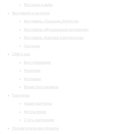
Ресторан и кафе
Фестивали и гастроли
Фестиваль «Площадь Искусств»
Фестиваль «Музыкальная коллекция»
Фестиваль «Барокко в белую ночь»
Гастроли
СМИ о нас
Все публикации
Рецензии
Интервью
Время Шостаковича
Партнеры
Наши партнеры
Фотогалерея
Стать партнером
Просветительские проекты