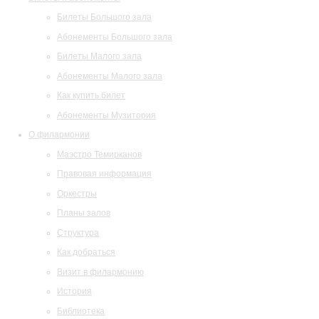
Билеты Большого зала
Абонементы Большого зала
Билеты Малого зала
Абонементы Малого зала
Как купить билет
Абонементы Музитория
О филармонии
Маэстро Темирканов
Правовая информация
Оркестры
Планы залов
Структура
Как добраться
Визит в филармонию
История
Библиотека