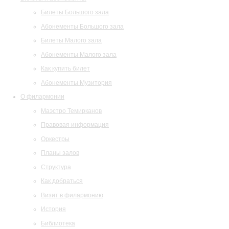
Билеты Большого зала
Абонементы Большого зала
Билеты Малого зала
Абонементы Малого зала
Как купить билет
Абонементы Музитория
О филармонии
Маэстро Темирканов
Правовая информация
Оркестры
Планы залов
Структура
Как добраться
Визит в филармонию
История
Библиотека