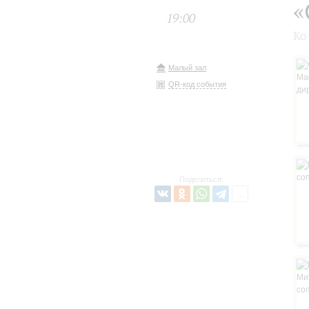
«
19:00
Ко
Малый зал
QR-код события
Поделиться: