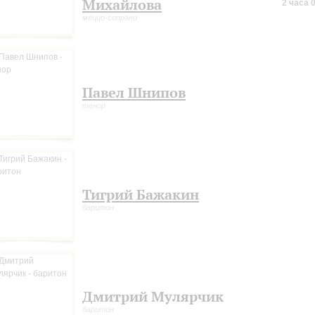
Михайлова
2 часа 
меццо-сопрано
Павел Шнипов
тенор
Тигрий Бажакин
баритон
Дмитрий Мулярчик
баритон