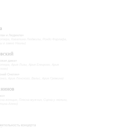
а
лан и Людмила»
ртюра, Каватина Людмилы, Рондо Фарлафа,
ы в замке Наины)
вский
овая дама»
ртюра, Ария Лизы, Ария Елецкого, Ария
кого)
ений Онегин»
онез, Ария Ленского, Вальс, Ария Гремина)
анинов
ко»
ска женщин, Пляска мужчин, Сцена у люльки,
тина Алеко)
ительность концерта