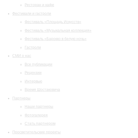
Ресторан и кафе
Фестивали и гастроли
Фестиваль «Площадь Искусств»
Фестиваль «Музыкальная коллекция»
Фестиваль «Барокко в белую ночь»
Гастроли
СМИ о нас
Все публикации
Рецензии
Интервью
Время Шостаковича
Партнеры
Наши партнеры
Фотогалерея
Стать партнером
Просветительские проекты