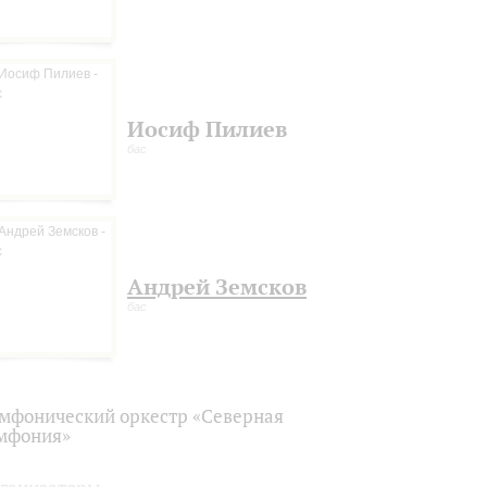
Иосиф Пилиев
бас
Андрей Земсков
бас
мфонический оркестр «Северная
мфония»