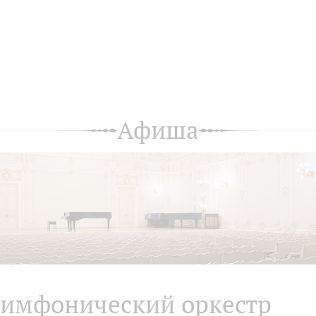
Афиша
имфонический оркестр