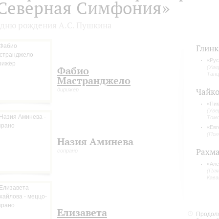
Северная Симфония»
 дню рождения А.С. Пушкина
Глинк
«Рус
(Уве
Фабио
Танц
Мастранджело
дирижёр
Чайко
«Пик
(Уве
Томс
«Евг
(Пол
Назия Аминева
Рахм
сопрано
«Але
(Пля
Кава
Елизавета
Продолж