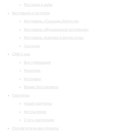
Ресторан и кафе
Фестивали и гастроли
Фестиваль «Площадь Искусств»
Фестиваль «Музыкальная коллекция»
Фестиваль «Барокко в белую ночь»
Гастроли
СМИ о нас
Все публикации
Рецензии
Интервью
Время Шостаковича
Партнеры
Наши партнеры
Фотогалерея
Стать партнером
Просветительские проекты