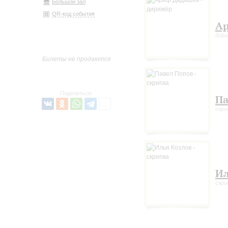
Большой зал
QR-код события
Ар
дир
Билеты не продаются
Поделиться:
Па
скри
Ил
скри