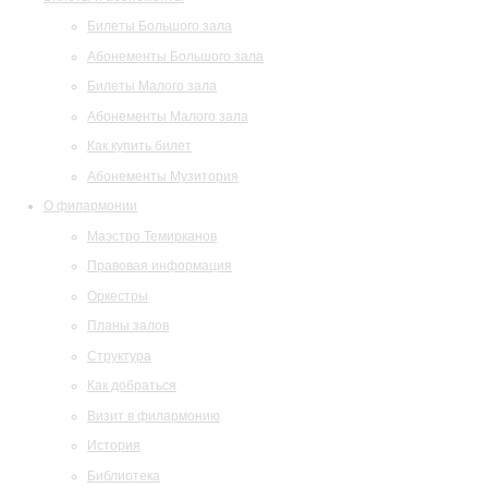
Билеты Большого зала
Абонементы Большого зала
Билеты Малого зала
Абонементы Малого зала
Как купить билет
Абонементы Музитория
О филармонии
Маэстро Темирканов
Правовая информация
Оркестры
Планы залов
Структура
Как добраться
Визит в филармонию
История
Библиотека