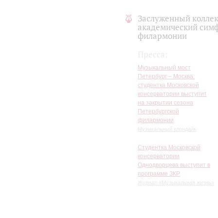
культуры.
Заслуженный коллек
«
Этот концерт станет нек
академический симф
ближайшие годы. Надеюсь,
филармонии
коллектив России исполнит
Геннадиевич Алексеев
, гл
Пресса:
отделения, то одно из сам
фортепианный концерт – мы
Музыкальный мост
«Новой Оперы» достойно в
Петербург – Москва:
хаммерклавиром, после чег
студентка Московской
инструментом».
консерватории выступит
на закрытии сезона
Петербургской
филармонии
Музыкальный клондайк
Студентка Московской
консерватории
Однодворцева выступит в
программе ЗКР
Журнал «Музыкальная жизнь»