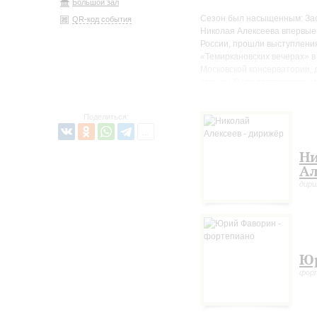
Большой зал
Сезон был насыщенным: Зас
QR-код события
Николая Алексеева впервые 
России, прошли выступлени
«Темиркановских вечерах» в
Московской консерватории, 
отзывы были восторженными
Новой Опере критики оценил
На закрытии сезона в испол
Поделиться:
Первая симфония Брамса. Ра
отнёсся с особенным внима
Н
лишь затем в столице – Вен
понимал, что любой новой с
Ал
изменившего само представл
дир
закрепилось название «Деся
«Одой к радости», которое, 
слушатели, а скорее данью 
В программе также – знаме
годы, что и Первая симфони
Ю
ныне концертов поначалу с
фор
которому Чайковский, рассчи
автор доверил премьеру одн
Бостоне. Позже Рубинштейн
сочинение – не только жемч