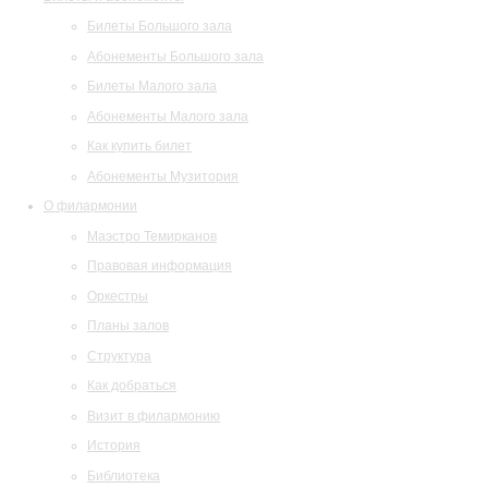
Билеты Большого зала
Абонементы Большого зала
Билеты Малого зала
Абонементы Малого зала
Как купить билет
Абонементы Музитория
О филармонии
Маэстро Темирканов
Правовая информация
Оркестры
Планы залов
Структура
Как добраться
Визит в филармонию
История
Библиотека