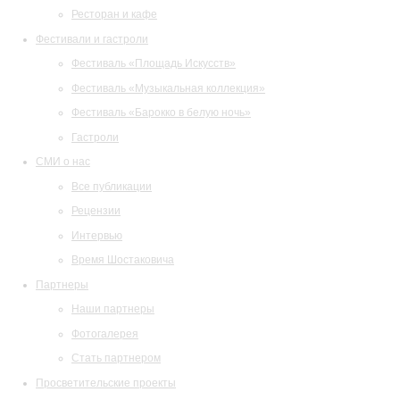
Ресторан и кафе
Фестивали и гастроли
Фестиваль «Площадь Искусств»
Фестиваль «Музыкальная коллекция»
Фестиваль «Барокко в белую ночь»
Гастроли
СМИ о нас
Все публикации
Рецензии
Интервью
Время Шостаковича
Партнеры
Наши партнеры
Фотогалерея
Стать партнером
Просветительские проекты