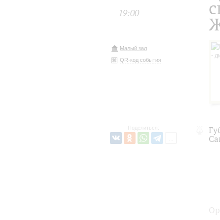
с
19:00
Ж
Малый зал
QR-код события
Поделиться:
Гу
Са
Ор