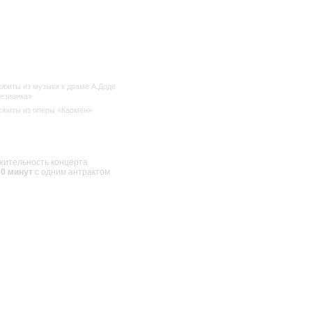
сюиты из музыки к драме А.Доде
езианка»
сюиты из оперы «Кармен»
ительность концерта
00 минут
с одним антрактом