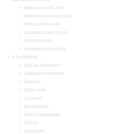
Билеты Большого зала
Абонементы Большого зала
Билеты Малого зала
Абонементы Малого зала
Как купить билет
Абонементы Музитория
О филармонии
Маэстро Темирканов
Правовая информация
Оркестры
Планы залов
Структура
Как добраться
Визит в филармонию
История
Библиотека