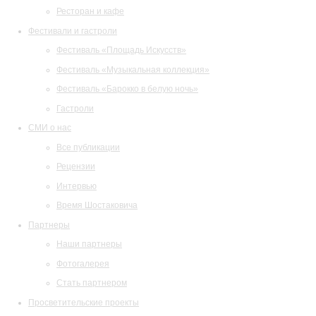
Ресторан и кафе
Фестивали и гастроли
Фестиваль «Площадь Искусств»
Фестиваль «Музыкальная коллекция»
Фестиваль «Барокко в белую ночь»
Гастроли
СМИ о нас
Все публикации
Рецензии
Интервью
Время Шостаковича
Партнеры
Наши партнеры
Фотогалерея
Стать партнером
Просветительские проекты