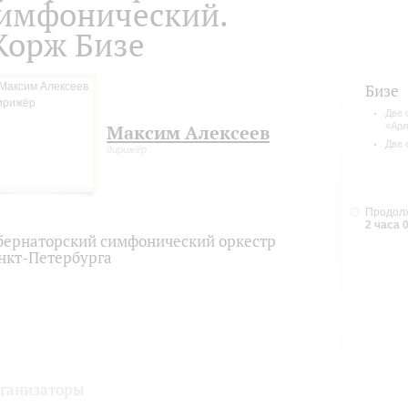
имфонический.
орж Бизе
Бизе
Две 
«Арл
Максим Алексеев
Две 
дирижёр
Продолж
2 часа 
бернаторский симфонический оркестр
нкт-Петербурга
ганизаторы