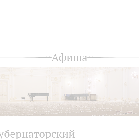
Афиша
убернаторский