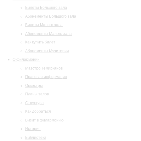
Билеты Большого зала
Абонементы Большого зала
Билеты Малого зала
Абонементы Малого зала
Как купить билет
Абонементы Музитория
О филармонии
Маэстро Темирканов
Правовая информация
Оркестры
Планы залов
Структура
Как добраться
Визит в филармонию
История
Библиотека