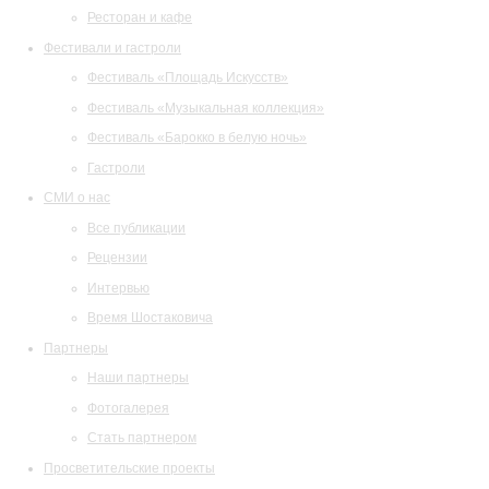
Ресторан и кафе
Фестивали и гастроли
Фестиваль «Площадь Искусств»
Фестиваль «Музыкальная коллекция»
Фестиваль «Барокко в белую ночь»
Гастроли
СМИ о нас
Все публикации
Рецензии
Интервью
Время Шостаковича
Партнеры
Наши партнеры
Фотогалерея
Стать партнером
Просветительские проекты