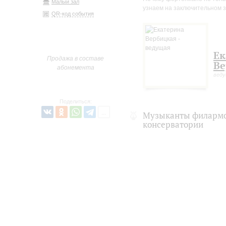
Малый зал
узнаем на заключительном 
QR-код события
Ек
Продажа в составе
Ве
абонемента
вед
Поделиться:
Музыканты филармо
консерватории