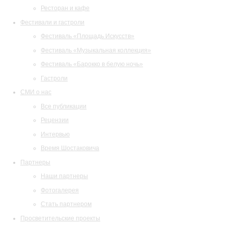
Ресторан и кафе
Фестивали и гастроли
Фестиваль «Площадь Искусств»
Фестиваль «Музыкальная коллекция»
Фестиваль «Барокко в белую ночь»
Гастроли
СМИ о нас
Все публикации
Рецензии
Интервью
Время Шостаковича
Партнеры
Наши партнеры
Фотогалерея
Стать партнером
Просветительские проекты