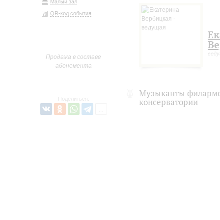
Малый зал
QR-код события
Ек
Ве
вед
Продажа в составе
абонемента
Музыканты филармо
Поделиться:
консерватории