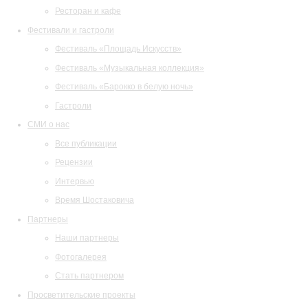
Ресторан и кафе
Фестивали и гастроли
Фестиваль «Площадь Искусств»
Фестиваль «Музыкальная коллекция»
Фестиваль «Барокко в белую ночь»
Гастроли
СМИ о нас
Все публикации
Рецензии
Интервью
Время Шостаковича
Партнеры
Наши партнеры
Фотогалерея
Стать партнером
Просветительские проекты