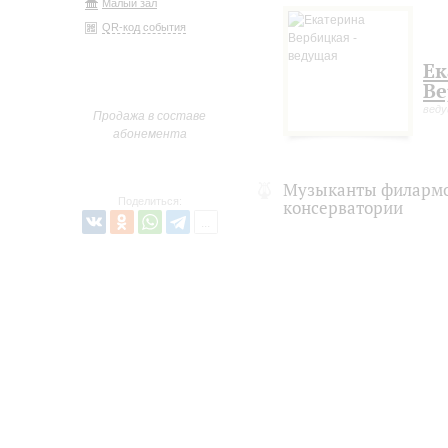
Малый зал
QR-код события
Ек
Ве
вед
Продажа в составе
абонемента
Музыканты филармо
Поделиться:
консерватории