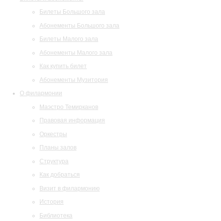
Билеты Большого зала
Абонементы Большого зала
Билеты Малого зала
Абонементы Малого зала
Как купить билет
Абонементы Музитория
О филармонии
Маэстро Темирканов
Правовая информация
Оркестры
Планы залов
Структура
Как добраться
Визит в филармонию
История
Библиотека