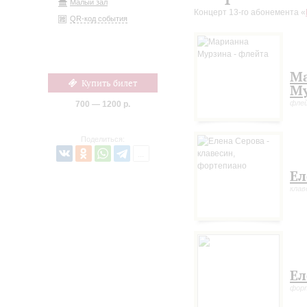
Малый зал
Концерт 13-го абонемента «
QR-код события
М
Купить билет
М
фле
700 — 1200 р.
Поделиться:
Ел
клав
Ел
фор