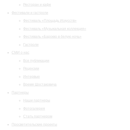
Ресторан и кафе
Фестивали и гастроли
Фестиваль «Площадь Искусств»
Фестиваль «Музыкальная коллекция»
Фестиваль «Барокко в белую ночь»
Гастроли
СМИ о нас
Все публикации
Рецензии
Интервью
Время Шостаковича
Партнеры
Наши партнеры
Фотогалерея
Стать партнером
Просветительские проекты