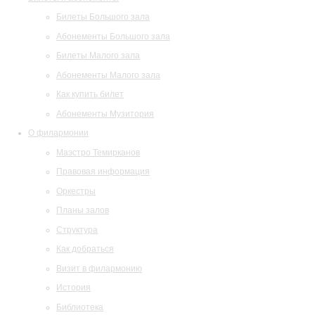
Билеты Большого зала
Абонементы Большого зала
Билеты Малого зала
Абонементы Малого зала
Как купить билет
Абонементы Музитория
О филармонии
Маэстро Темирканов
Правовая информация
Оркестры
Планы залов
Структура
Как добраться
Визит в филармонию
История
Библиотека