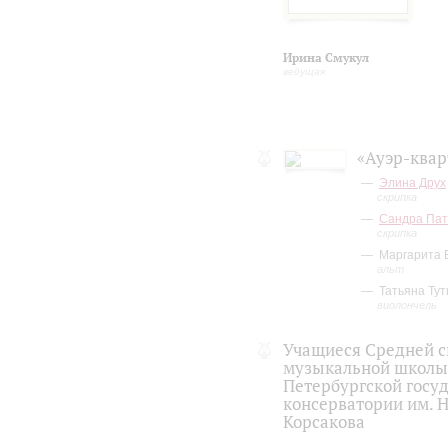
Ирина Смукул
ведущая
«Ауэр-квар
Элина Друх
скрипка
Сандра Пат
скрипка
Маргарита 
альт
Татьяна Ту
виолончель
Учащиеся Средней 
музыкальной школы
Петербургской госу
консерватории им. Н
Корсакова