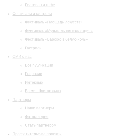
Ресторан и кафе
Фестивали и гастроли
Фестиваль «Площадь Искусств»
Фестиваль «Музыкальная коллекция»
Фестиваль «Барокко в белую ночь»
Гастроли
СМИ о нас
Все публикации
Рецензии
Интервью
Время Шостаковича
Партнеры
Наши партнеры
Фотогалерея
Стать партнером
Просветительские проекты