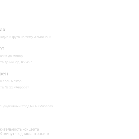
Бах
юдия и фуга на тему Альбинони
рт
азия до минор
та до минор, KV 457
вен
о соль мажор
та № 21 «Аврора»
сцендентный этюд № 4 «Мазепа»
ительность концерта
00 минут
с одним антрактом