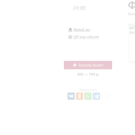
Ф
19:00
Кон
Малый зал
QR-код события
Купить билет
400 — 700 р.
Поделиться: