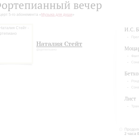
ортепианный вечер
церт 5-го абонемента «
Музыка для души
»
И.С. 
Прел
Наталия Стейт
Моца
фортепиано
Фант
Сона
Бетхо
Ронд
Сона
Лист
Тран
Продолж
2 часа 