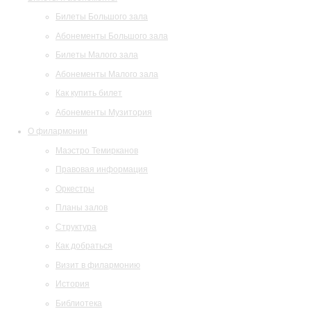
Билеты Большого зала
Абонементы Большого зала
Билеты Малого зала
Абонементы Малого зала
Как купить билет
Абонементы Музитория
О филармонии
Маэстро Темирканов
Правовая информация
Оркестры
Планы залов
Структура
Как добраться
Визит в филармонию
История
Библиотека