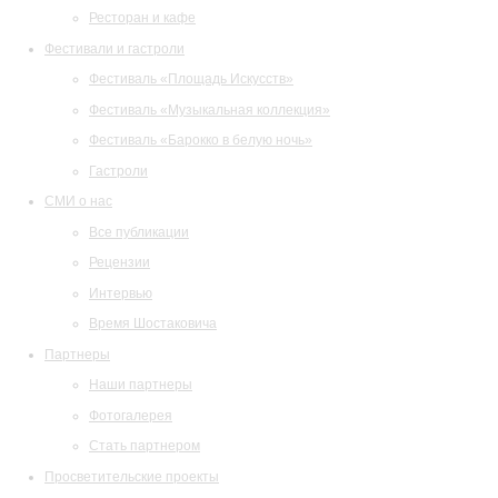
Ресторан и кафе
Фестивали и гастроли
Фестиваль «Площадь Искусств»
Фестиваль «Музыкальная коллекция»
Фестиваль «Барокко в белую ночь»
Гастроли
СМИ о нас
Все публикации
Рецензии
Интервью
Время Шостаковича
Партнеры
Наши партнеры
Фотогалерея
Стать партнером
Просветительские проекты