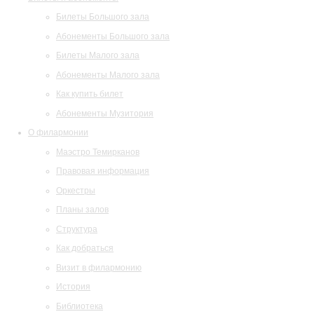
Билеты Большого зала
Абонементы Большого зала
Билеты Малого зала
Абонементы Малого зала
Как купить билет
Абонементы Музитория
О филармонии
Маэстро Темирканов
Правовая информация
Оркестры
Планы залов
Структура
Как добраться
Визит в филармонию
История
Библиотека