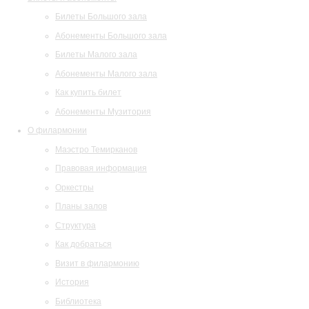
Билеты Большого зала
Абонементы Большого зала
Билеты Малого зала
Абонементы Малого зала
Как купить билет
Абонементы Музитория
О филармонии
Маэстро Темирканов
Правовая информация
Оркестры
Планы залов
Структура
Как добраться
Визит в филармонию
История
Библиотека