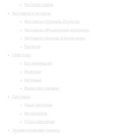
Ресторан и кафе
Фестивали и гастроли
Фестиваль «Площадь Искусств»
Фестиваль «Музыкальная коллекция»
Фестиваль «Барокко в белую ночь»
Гастроли
СМИ о нас
Все публикации
Рецензии
Интервью
Время Шостаковича
Партнеры
Наши партнеры
Фотогалерея
Стать партнером
Просветительские проекты