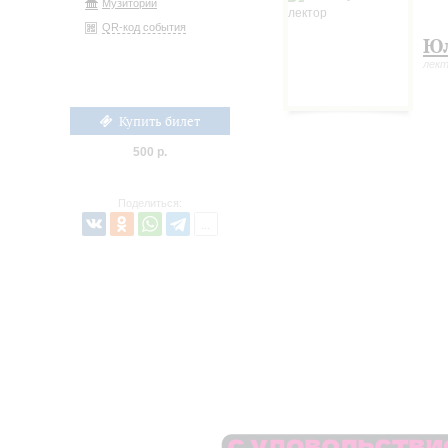
Музиторий
QR-код события
Юл
лек
Купить билет
500 р.
Поделиться: