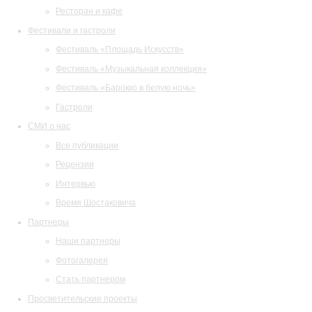
Ресторан и кафе
Фестивали и гастроли
Фестиваль «Площадь Искусств»
Фестиваль «Музыкальная коллекция»
Фестиваль «Барокко в белую ночь»
Гастроли
СМИ о нас
Все публикации
Рецензии
Интервью
Время Шостаковича
Партнеры
Наши партнеры
Фотогалерея
Стать партнером
Просветительские проекты