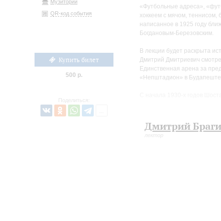
Музиторий
«Футбольные адреса», «футб
QR-код события
хоккеем с мячом, теннисом,
написанное в 1925 году бл
Богдановым-Березовским.
В лекции будет раскрыта ис
Купить билет
Дмитрий Дмитриевич смотрел
Единственная арена за пред
500 р.
«Непштадион» в Будапеште (
С начала 1930-х годов Шос
Поделиться:
Среди них были В. Фёдоров,
время частной беседы с авт
Мефодьевна Тихая — выпускн
Дмитрий Браг
почтением Дмитрий Дмитриев
лектор
С многими из этих футболис
адресованное одному из луч
Близкие отношения связыва
Константином Сергеевичем 
Они неоднократно встречали
впервые они увидели друг д
Тогда Константину Есенину б