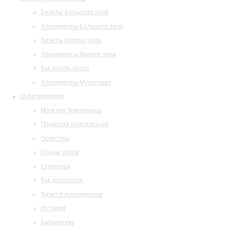
Билеты Большого зала
Абонементы Большого зала
Билеты Малого зала
Абонементы Малого зала
Как купить билет
Абонементы Музитория
О филармонии
Маэстро Темирканов
Правовая информация
Оркестры
Планы залов
Структура
Как добраться
Визит в филармонию
История
Библиотека