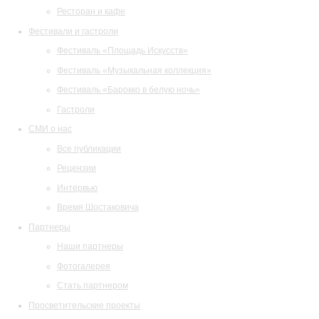
Ресторан и кафе
Фестивали и гастроли
Фестиваль «Площадь Искусств»
Фестиваль «Музыкальная коллекция»
Фестиваль «Барокко в белую ночь»
Гастроли
СМИ о нас
Все публикации
Рецензии
Интервью
Время Шостаковича
Партнеры
Наши партнеры
Фотогалерея
Стать партнером
Просветительские проекты