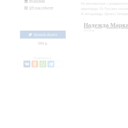
Музиторий
Из математика с университ
QR-код события
авангарда. От Русских сезон
И четырежды Эрнест Ансерм
Надежда Марк
лектор
Купить билет
500 р.
Поделиться: