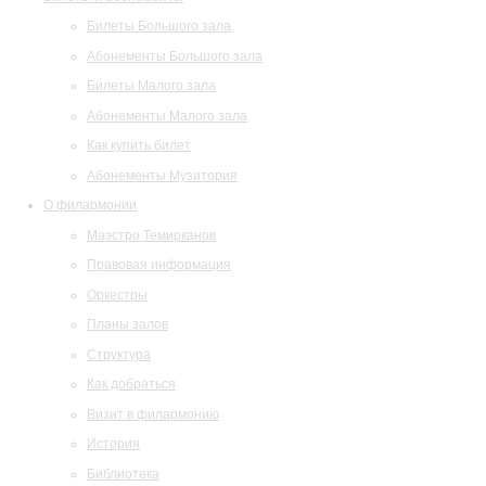
Билеты Большого зала
Абонементы Большого зала
Билеты Малого зала
Абонементы Малого зала
Как купить билет
Абонементы Музитория
О филармонии
Маэстро Темирканов
Правовая информация
Оркестры
Планы залов
Структура
Как добраться
Визит в филармонию
История
Библиотека