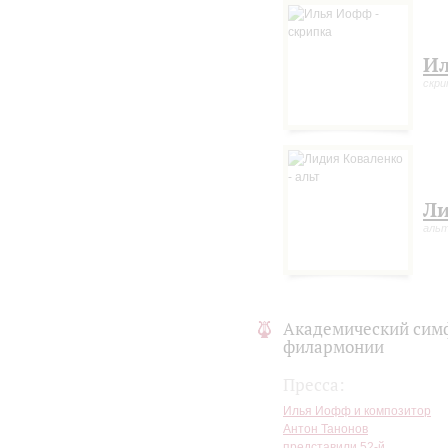
И
скри
Ли
аль
Академический сим
филармонии
Пресса:
Илья Иофф и композитор
Антон Танонов
представили 52-й