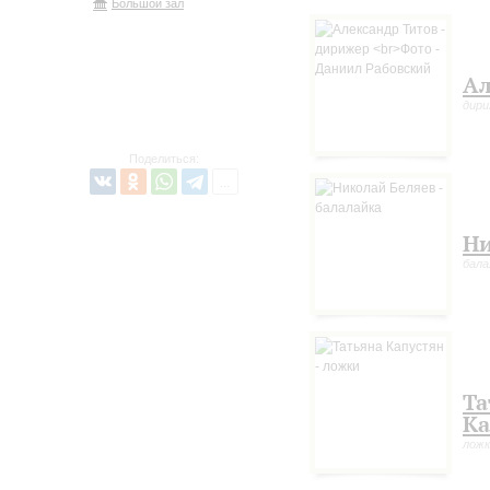
Большой зал
Ал
дир
Поделиться:
Ни
бала
Та
Ка
ложк