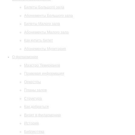
Билеты Большого зала
Абонементы Большого зала
Билеты Малого зала
Абонементы Малого зала
Как купить билет
Абонементы Музитория
О филармонии
Маэстро Темирканов
Правовая информация
Оркестры
Планы залов
Структура
Как добраться
Визит в филармонию
История
Библиотека