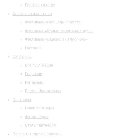
Ресторан и кафе
Фестивали и гастроли
Фестиваль «Площадь Искусств»
Фестиваль «Музыкальная коллекция»
Фестиваль «Барокко в белую ночь»
Гастроли
СМИ о нас
Все публикации
Рецензии
Интервью
Время Шостаковича
Партнеры
Наши партнеры
Фотогалерея
Стать партнером
Просветительские проекты