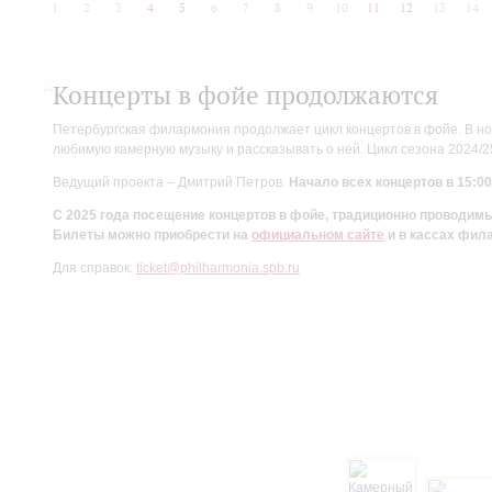
1
2
3
4
5
6
7
8
9
10
11
12
13
14
Концерты в фойе продолжаются
Петербургская филармония продолжает цикл концертов в фойе. В но
любимую камерную музыку и рассказывать о ней. Цикл сезона 2024/
Ведущий проекта – Дмитрий Петров.
Начало всех концертов в 15:00
С 2025 года посещение концертов в фойе, традиционно проводи
Билеты можно приобрести на
официальном сайте
и в кассах фил
Для справок:
ticket@philharmonia.spb.ru