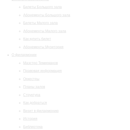
Билеты Большого зала
Абонементы Большого зала
Билеты Малого зала
Абонементы Малого зала
Как купить билет
Абонементы Музитория
О филармонии
Маэстро Темирканов
Правовая информация
Оркестры
Планы залов
Структура
Как добраться
Визит в филармонию
История
Библиотека