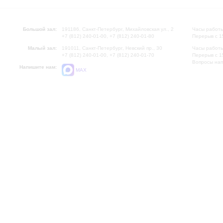
Большой зал:
191186, Санкт-Петербург, Михайловская ул., 2
Часы работы
+7 (812) 240-01-00, +7 (812) 240-01-80
Перерыв с 1
Малый зал:
191011, Санкт-Петербург, Невский пр., 30
Часы работы
+7 (812) 240-01-00, +7 (812) 240-01-70
Перерыв с 1
Вопросы на
Напишите нам:
MAX