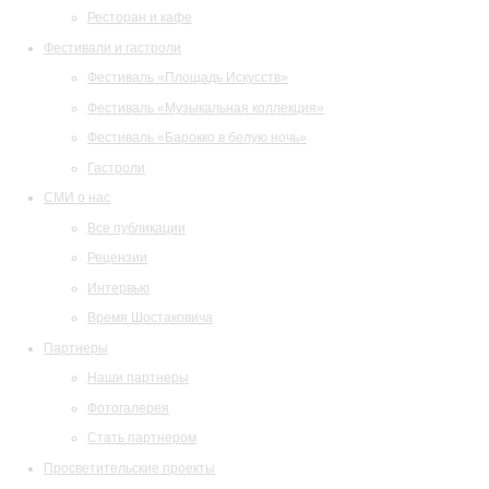
Ресторан и кафе
Фестивали и гастроли
Фестиваль «Площадь Искусств»
Фестиваль «Музыкальная коллекция»
Фестиваль «Барокко в белую ночь»
Гастроли
СМИ о нас
Все публикации
Рецензии
Интервью
Время Шостаковича
Партнеры
Наши партнеры
Фотогалерея
Стать партнером
Просветительские проекты