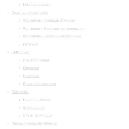
Ресторан и кафе
Фестивали и гастроли
Фестиваль «Площадь Искусств»
Фестиваль «Музыкальная коллекция»
Фестиваль «Барокко в белую ночь»
Гастроли
СМИ о нас
Все публикации
Рецензии
Интервью
Время Шостаковича
Партнеры
Наши партнеры
Фотогалерея
Стать партнером
Просветительские проекты