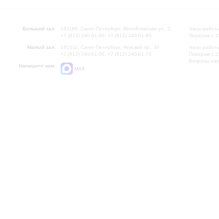
Большой зал:
191186, Санкт-Петербург, Михайловская ул., 2
Часы работы
+7 (812) 240-01-00, +7 (812) 240-01-80
Перерыв с 1
Малый зал:
191011, Санкт-Петербург, Невский пр., 30
Часы работы
+7 (812) 240-01-00, +7 (812) 240-01-70
Перерыв с 1
Вопросы на
Напишите нам:
MAX