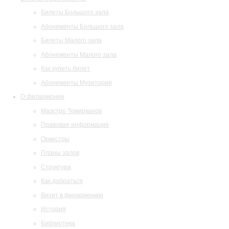
Билеты Большого зала
Абонементы Большого зала
Билеты Малого зала
Абонементы Малого зала
Как купить билет
Абонементы Музитория
О филармонии
Маэстро Темирканов
Правовая информация
Оркестры
Планы залов
Структура
Как добраться
Визит в филармонию
История
Библиотека