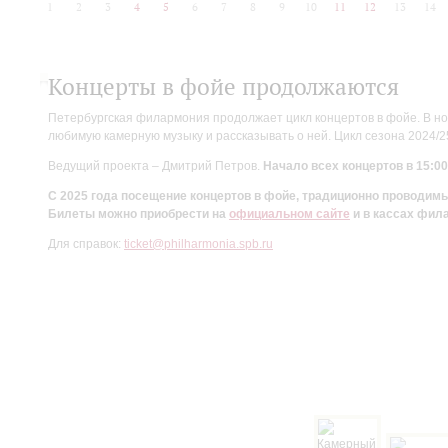
1
2
3
4
5
6
7
8
9
10
11
12
13
14
Концерты в фойе продолжаются
Петербургская филармония продолжает цикл концертов в фойе. В но
любимую камерную музыку и рассказывать о ней. Цикл сезона 2024/
Ведущий проекта – Дмитрий Петров.
Начало всех концертов в 15:00
С 2025 года посещение концертов в фойе, традиционно проводи
Билеты можно приобрести на
официальном сайте
и в кассах фил
Для справок:
ticket@philharmonia.spb.ru