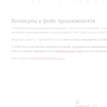
1
2
3
4
5
6
7
8
9
10
11
12
13
14
Концерты в фойе продолжаются
Петербургская филармония продолжает цикл концертов в фойе. В но
любимую камерную музыку и рассказывать о ней. Цикл сезона 2024/
Ведущий проекта – Дмитрий Петров.
Начало всех концертов в 15:00
С 2025 года посещение концертов в фойе, традиционно проводи
Билеты можно приобрести на
официальном сайте
и в кассах фил
Для справок:
ticket@philharmonia.spb.ru