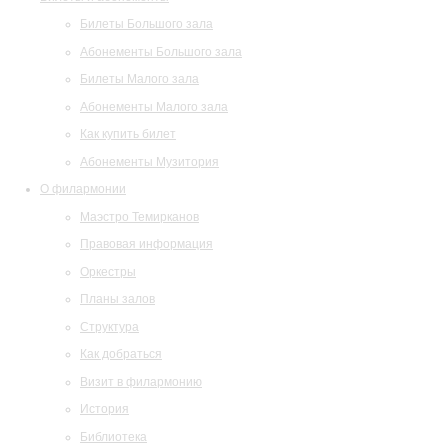
Билеты Большого зала
Абонементы Большого зала
Билеты Малого зала
Абонементы Малого зала
Как купить билет
Абонементы Музитория
О филармонии
Маэстро Темирканов
Правовая информация
Оркестры
Планы залов
Структура
Как добраться
Визит в филармонию
История
Библиотека