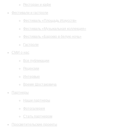
Ресторан и кафе
Фестивали и гастроли
Фестиваль «Площадь Искусств»
Фестиваль «Музыкальная коллекция»
Фестиваль «Барокко в белую ночь»
Гастроли
СМИ о нас
Все публикации
Рецензии
Интервью
Время Шостаковича
Партнеры
Наши партнеры
Фотогалерея
Стать партнером
Просветительские проекты