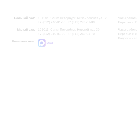
Большой зал:
191186, Санкт-Петербург, Михайловская ул., 2
Часы работы
+7 (812) 240-01-00, +7 (812) 240-01-80
Перерыв с 1
Малый зал:
191011, Санкт-Петербург, Невский пр., 30
Часы работы
+7 (812) 240-01-00, +7 (812) 240-01-70
Перерыв с 1
Вопросы на
Напишите нам:
MAX