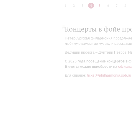
1
2
3
4
5
6
7
8
Концерты в фойе пр
Петербургская филармония продолжает 
любимую камерную музыку и рассказыва
Ведущий проекта – Дмитрий Петров.
На
С 2025 года посещение концертов в
Билеты можно приобрести на
официа
Для справок:
ticket@philharmonia.spb.ru