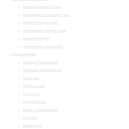
Билеты Большого зала
Абонементы Большого зала
Билеты Малого зала
Абонементы Малого зала
Как купить билет
Абонементы Музитория
О филармонии
Маэстро Темирканов
Правовая информация
Оркестры
Планы залов
Структура
Как добраться
Визит в филармонию
История
Библиотека