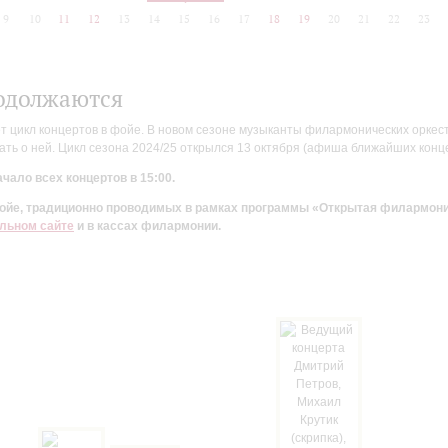
9
10
11
12
13
14
15
16
17
18
19
20
21
22
23
одолжаются
цикл концертов в фойе. В новом сезоне музыканты филармонических оркестр
ть о ней. Цикл сезона 2024/25 открылся 13 октября (афиша ближайших конц
чало всех концертов в 15:00.
 фойе, традиционно проводимых в рамках программы «Открытая филармон
льном сайте
и в кассах филармонии.