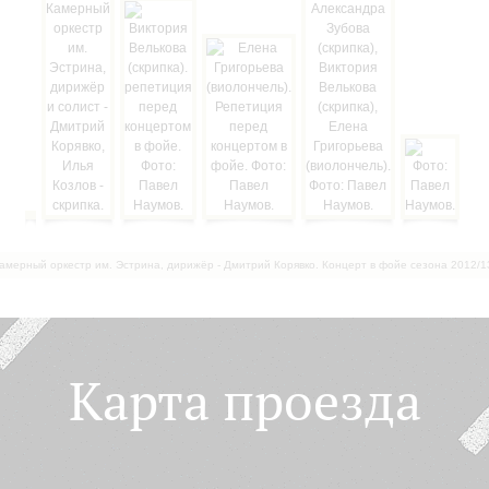
амерный оркестр им. Эстрина, дирижёр - Дмитрий Корявко. Концерт в фойе сезона 2012/1
Карта проезда