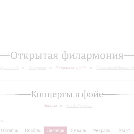
Открытая филармония
Музиторий
Экскурсии
Концерты в фойе
Волшебный дирижаб
Концерты в фойе
Анонсы
Как добраться
24
Октябрь
Ноябрь
Декабрь
Январь
Февраль
Март