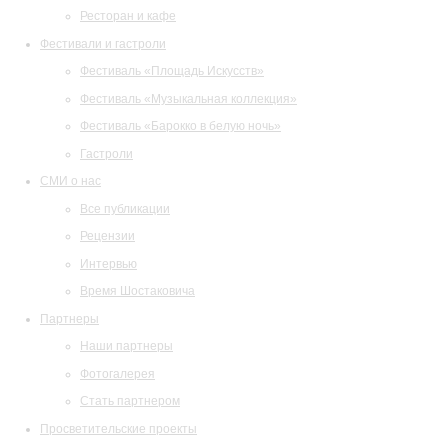
Ресторан и кафе
Фестивали и гастроли
Фестиваль «Площадь Искусств»
Фестиваль «Музыкальная коллекция»
Фестиваль «Барокко в белую ночь»
Гастроли
СМИ о нас
Все публикации
Рецензии
Интервью
Время Шостаковича
Партнеры
Наши партнеры
Фотогалерея
Стать партнером
Просветительские проекты