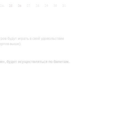
24
25
26
27
28
29
30
31
ов будут играть в своё удовольствие
ертов выше).
ия»
, будет осуществляться по билетам.