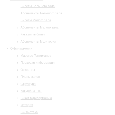
Билеты Большого зала
Абонементы Большого зала
Билеты Малого зала
Абонементы Малого зала
Как купить билет
Абонементы Музитория
О филармонии
Маэстро Темирканов
Правовая информация
Оркестры
Планы залов
Структура
Как добраться
Визит в филармонию
История
Библиотека