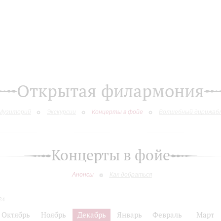
Открытая филармония
Музиторий
Экскурсии
Концерты в фойе
Волшебный дирижаб
Концерты в фойе
Анонсы
Как добраться
24
Октябрь
Ноябрь
Декабрь
Январь
Февраль
Март