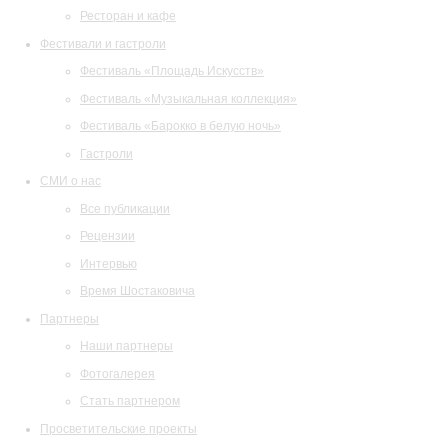
Ресторан и кафе
Фестивали и гастроли
Фестиваль «Площадь Искусств»
Фестиваль «Музыкальная коллекция»
Фестиваль «Барокко в белую ночь»
Гастроли
СМИ о нас
Все публикации
Рецензии
Интервью
Время Шостаковича
Партнеры
Наши партнеры
Фотогалерея
Стать партнером
Просветительские проекты