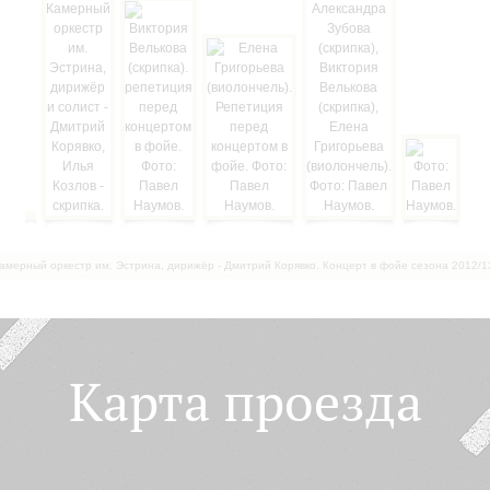
амерный оркестр им. Эстрина, дирижёр - Дмитрий Корявко. Концерт в фойе сезона 2012/1
Карта проезда