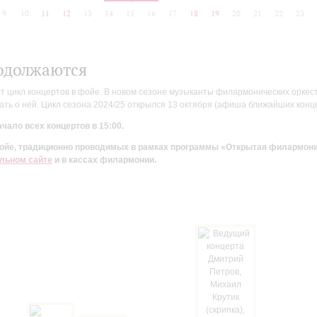
9
10
11
12
13
14
15
16
17
18
19
20
21
22
23
одолжаются
цикл концертов в фойе. В новом сезоне музыканты филармонических оркестр
ть о ней. Цикл сезона 2024/25 открылся 13 октября (афиша ближайших конц
чало всех концертов в 15:00.
 фойе, традиционно проводимых в рамках программы «Открытая филармон
льном сайте
и в кассах филармонии.