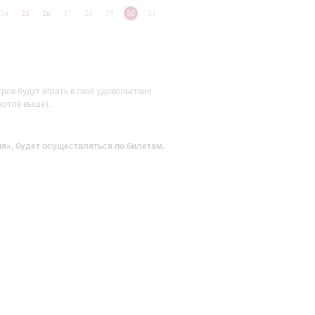
24
25
26
27
28
29
30
31
ов будут играть в своё удовольствие
ертов выше).
ия»
, будет осуществляться по билетам.