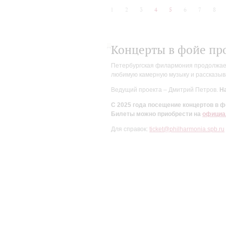
1
2
3
4
5
6
7
8
Концерты в фойе пр
Петербургская филармония продолжает 
любимую камерную музыку и рассказыва
Ведущий проекта – Дмитрий Петров.
На
С 2025 года посещение концертов в
Билеты можно приобрести на
официа
Для справок:
ticket@philharmonia.spb.ru