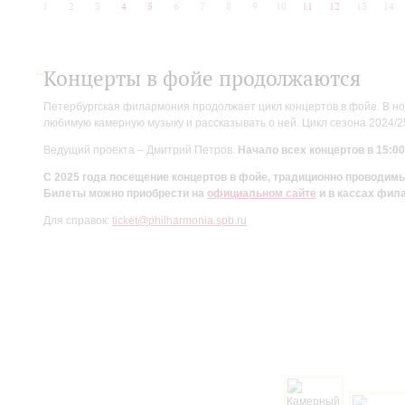
1
2
3
4
5
6
7
8
9
10
11
12
13
14
Концерты в фойе продолжаются
Петербургская филармония продолжает цикл концертов в фойе. В но
любимую камерную музыку и рассказывать о ней. Цикл сезона 2024/
Ведущий проекта – Дмитрий Петров.
Начало всех концертов в 15:00
С 2025 года посещение концертов в фойе, традиционно проводи
Билеты можно приобрести на
официальном сайте
и в кассах фил
Для справок:
ticket@philharmonia.spb.ru