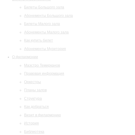
Билеты Большого зала
Абонементы Большого зала
Билеты Малого зала
Абонементы Малого зала
Как купить билет
Абонементы Музитория
О филармонии
Маэстро Темирканов
Правовая информация
Оркестры
Планы залов
Структура
Как добраться
Визит в филармонию
История
Библиотека