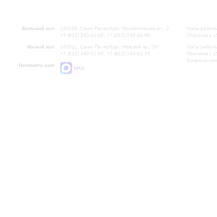
Большой зал:
191186, Санкт-Петербург, Михайловская ул., 2
Часы работы
+7 (812) 240-01-00, +7 (812) 240-01-80
Перерыв с 1
Малый зал:
191011, Санкт-Петербург, Невский пр., 30
Часы работы
+7 (812) 240-01-00, +7 (812) 240-01-70
Перерыв с 1
Вопросы на
Напишите нам:
MAX