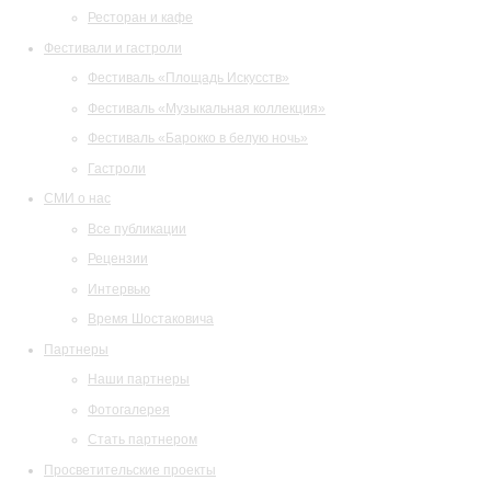
Ресторан и кафе
Фестивали и гастроли
Фестиваль «Площадь Искусств»
Фестиваль «Музыкальная коллекция»
Фестиваль «Барокко в белую ночь»
Гастроли
СМИ о нас
Все публикации
Рецензии
Интервью
Время Шостаковича
Партнеры
Наши партнеры
Фотогалерея
Стать партнером
Просветительские проекты