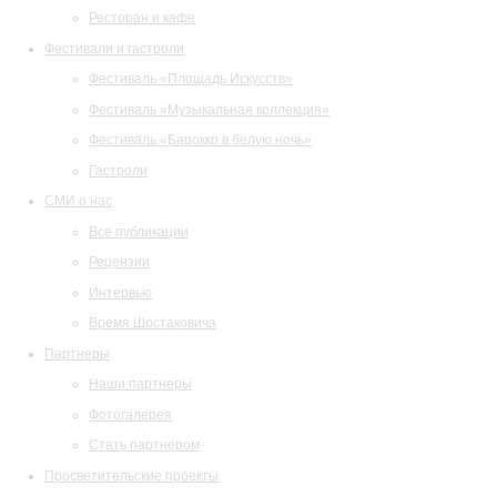
Ресторан и кафе
Фестивали и гастроли
Фестиваль «Площадь Искусств»
Фестиваль «Музыкальная коллекция»
Фестиваль «Барокко в белую ночь»
Гастроли
СМИ о нас
Все публикации
Рецензии
Интервью
Время Шостаковича
Партнеры
Наши партнеры
Фотогалерея
Стать партнером
Просветительские проекты