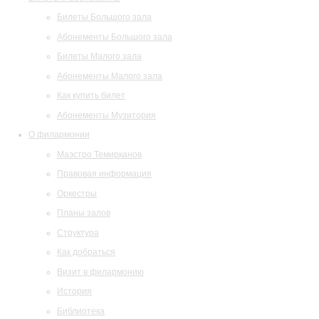
Билеты Большого зала
Абонементы Большого зала
Билеты Малого зала
Абонементы Малого зала
Как купить билет
Абонементы Музитория
О филармонии
Маэстро Темирканов
Правовая информация
Оркестры
Планы залов
Структура
Как добраться
Визит в филармонию
История
Библиотека