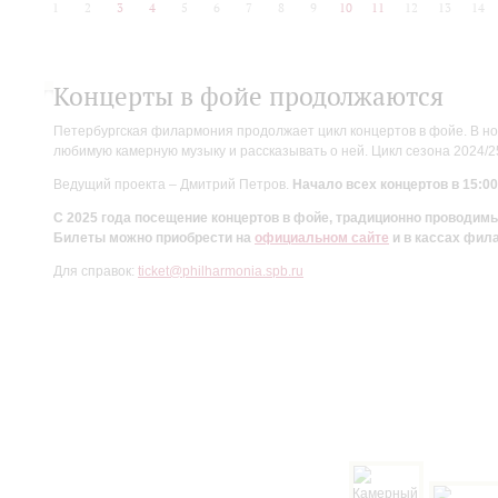
1
2
3
4
5
6
7
8
9
10
11
12
13
14
Концерты в фойе продолжаются
Петербургская филармония продолжает цикл концертов в фойе. В но
любимую камерную музыку и рассказывать о ней. Цикл сезона 2024/
Ведущий проекта – Дмитрий Петров.
Начало всех концертов в 15:00
С 2025 года посещение концертов в фойе, традиционно проводи
Билеты можно приобрести на
официальном сайте
и в кассах фил
Для справок:
ticket@philharmonia.spb.ru