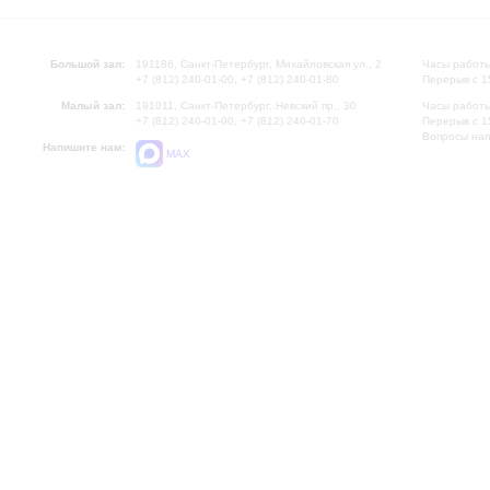
Большой зал:
191186, Санкт-Петербург, Михайловская ул., 2
Часы работы
+7 (812) 240-01-00, +7 (812) 240-01-80
Перерыв с 1
Малый зал:
191011, Санкт-Петербург, Невский пр., 30
Часы работы
+7 (812) 240-01-00, +7 (812) 240-01-70
Перерыв с 1
Вопросы на
Напишите нам:
MAX