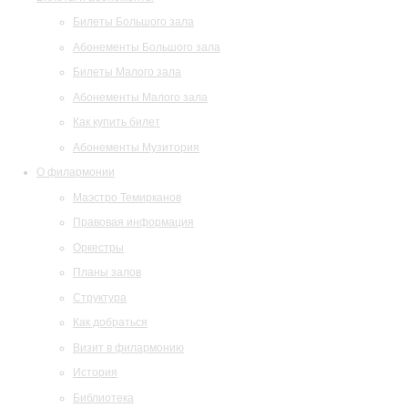
Билеты Большого зала
Абонементы Большого зала
Билеты Малого зала
Абонементы Малого зала
Как купить билет
Абонементы Музитория
О филармонии
Маэстро Темирканов
Правовая информация
Оркестры
Планы залов
Структура
Как добраться
Визит в филармонию
История
Библиотека