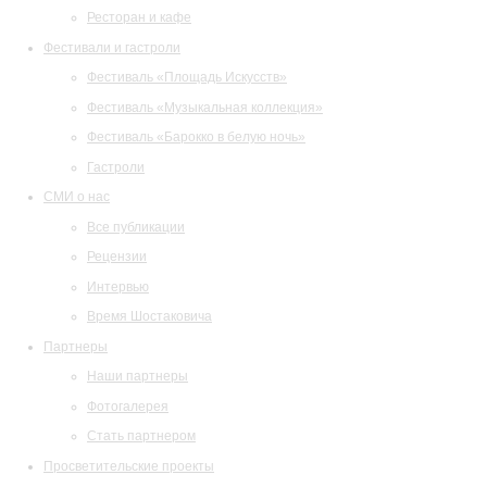
Ресторан и кафе
Фестивали и гастроли
Фестиваль «Площадь Искусств»
Фестиваль «Музыкальная коллекция»
Фестиваль «Барокко в белую ночь»
Гастроли
СМИ о нас
Все публикации
Рецензии
Интервью
Время Шостаковича
Партнеры
Наши партнеры
Фотогалерея
Стать партнером
Просветительские проекты