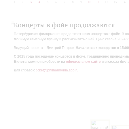
1
2
3
4
5
6
7
8
9
10
11
12
13
14
Концерты в фойе продолжаются
Петербургская филармония продолжает цикл концертов в фойе. В но
любимую камерную музыку и рассказывать о ней. Цикл сезона 2024/
Ведущий проекта – Дмитрий Петров.
Начало всех концертов в 15:00
С 2025 года посещение концертов в фойе, традиционно проводи
Билеты можно приобрести на
официальном сайте
и в кассах фил
Для справок:
ticket@philharmonia.spb.ru