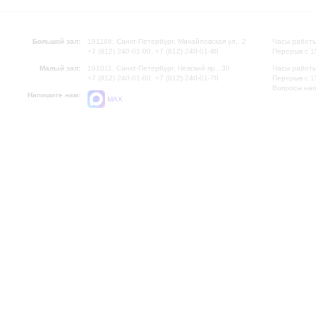
Большой зал:
191186, Санкт-Петербург, Михайловская ул., 2
Часы работы
+7 (812) 240-01-00, +7 (812) 240-01-80
Перерыв с 1
Малый зал:
191011, Санкт-Петербург, Невский пр., 30
Часы работы
+7 (812) 240-01-00, +7 (812) 240-01-70
Перерыв с 1
Вопросы на
Напишите нам:
MAX