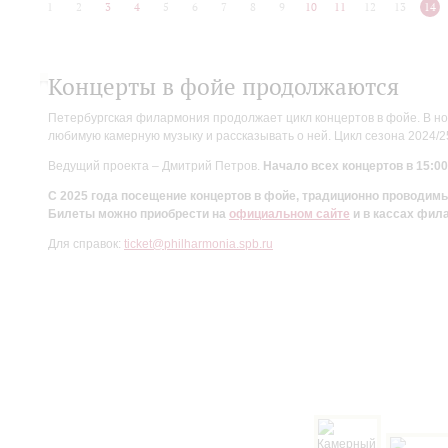
1
2
3
4
5
6
7
8
9
10
11
12
13
14
Концерты в фойе продолжаются
Петербургская филармония продолжает цикл концертов в фойе. В но
любимую камерную музыку и рассказывать о ней. Цикл сезона 2024/
Ведущий проекта – Дмитрий Петров.
Начало всех концертов в 15:00
С 2025 года посещение концертов в фойе, традиционно проводи
Билеты можно приобрести на
официальном сайте
и в кассах фил
Для справок:
ticket@philharmonia.spb.ru