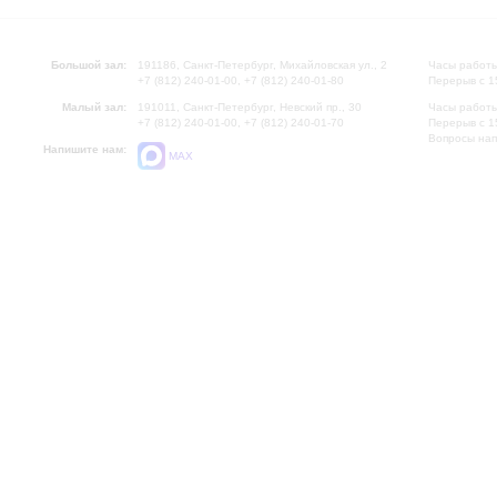
Большой зал:
191186, Санкт-Петербург, Михайловская ул., 2
Часы работы
+7 (812) 240-01-00, +7 (812) 240-01-80
Перерыв с 1
Малый зал:
191011, Санкт-Петербург, Невский пр., 30
Часы работы
+7 (812) 240-01-00, +7 (812) 240-01-70
Перерыв с 1
Вопросы на
Напишите нам:
MAX