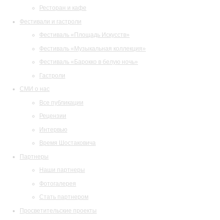
Ресторан и кафе
Фестивали и гастроли
Фестиваль «Площадь Искусств»
Фестиваль «Музыкальная коллекция»
Фестиваль «Барокко в белую ночь»
Гастроли
СМИ о нас
Все публикации
Рецензии
Интервью
Время Шостаковича
Партнеры
Наши партнеры
Фотогалерея
Стать партнером
Просветительские проекты