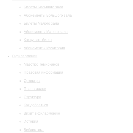
Билеты Большого зала
Абонементы Большого зала
Билеты Малого зала
Абонементы Малого зала
Как купить билет
Абонементы Музитория
О филармонии
Маэстро Темирканов
Правовая информация
Оркестры
Планы залов
Структура
Как добраться
Визит в филармонию
История
Библиотека