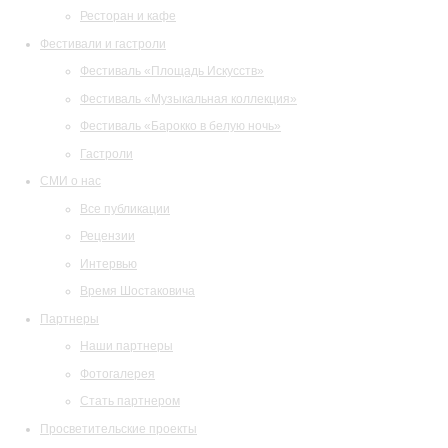
Ресторан и кафе
Фестивали и гастроли
Фестиваль «Площадь Искусств»
Фестиваль «Музыкальная коллекция»
Фестиваль «Барокко в белую ночь»
Гастроли
СМИ о нас
Все публикации
Рецензии
Интервью
Время Шостаковича
Партнеры
Наши партнеры
Фотогалерея
Стать партнером
Просветительские проекты