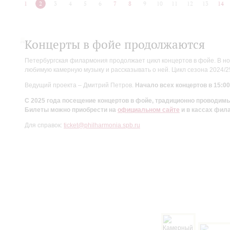
1
2
3
4
5
6
7
8
9
10
11
12
13
14
Концерты в фойе продолжаются
Петербургская филармония продолжает цикл концертов в фойе. В но
любимую камерную музыку и рассказывать о ней. Цикл сезона 2024/
Ведущий проекта – Дмитрий Петров.
Начало всех концертов в 15:00
С 2025 года посещение концертов в фойе, традиционно проводи
Билеты можно приобрести на
официальном сайте
и в кассах фил
Для справок:
ticket@philharmonia.spb.ru