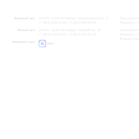
Большой зал:
191186, Санкт-Петербург, Михайловская ул., 2
Часы работы
+7 (812) 240-01-00, +7 (812) 240-01-80
Перерыв с 1
Малый зал:
191011, Санкт-Петербург, Невский пр., 30
Часы работы
+7 (812) 240-01-00, +7 (812) 240-01-70
Перерыв с 1
Вопросы на
Напишите нам:
MAX