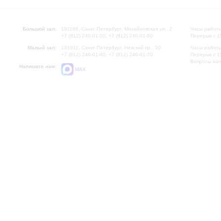
Большой зал:
191186, Санкт-Петербург, Михайловская ул., 2
Часы работы
+7 (812) 240-01-00, +7 (812) 240-01-80
Перерыв с 1
Малый зал:
191011, Санкт-Петербург, Невский пр., 30
Часы работы
+7 (812) 240-01-00, +7 (812) 240-01-70
Перерыв с 1
Вопросы на
Напишите нам:
MAX