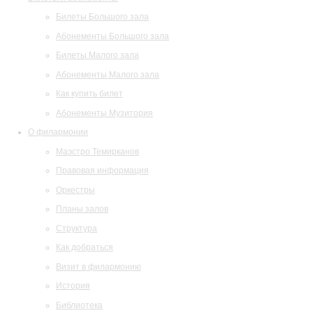
Билеты Большого зала
Абонементы Большого зала
Билеты Малого зала
Абонементы Малого зала
Как купить билет
Абонементы Музитория
О филармонии
Маэстро Темирканов
Правовая информация
Оркестры
Планы залов
Структура
Как добраться
Визит в филармонию
История
Библиотека