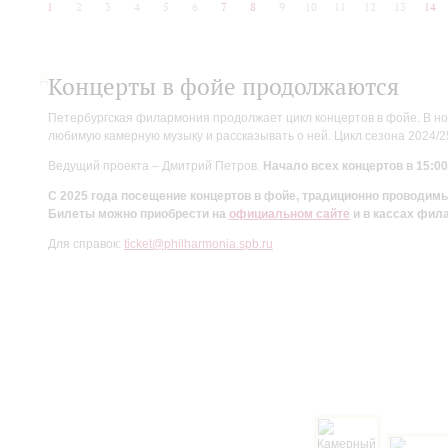
1
2
3
4
5
6
7
8
9
10
11
12
13
14
Концерты в фойе продолжаются
Петербургская филармония продолжает цикл концертов в фойе. В но
любимую камерную музыку и рассказывать о ней. Цикл сезона 2024/
Ведущий проекта – Дмитрий Петров.
Начало всех концертов в 15:00
С 2025 года посещение концертов в фойе, традиционно проводи
Билеты можно приобрести на
официальном сайте
и в кассах фил
Для справок:
ticket@philharmonia.spb.ru