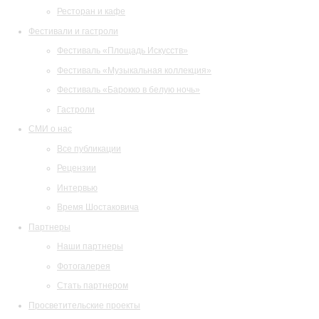
Ресторан и кафе
Фестивали и гастроли
Фестиваль «Площадь Искусств»
Фестиваль «Музыкальная коллекция»
Фестиваль «Барокко в белую ночь»
Гастроли
СМИ о нас
Все публикации
Рецензии
Интервью
Время Шостаковича
Партнеры
Наши партнеры
Фотогалерея
Стать партнером
Просветительские проекты